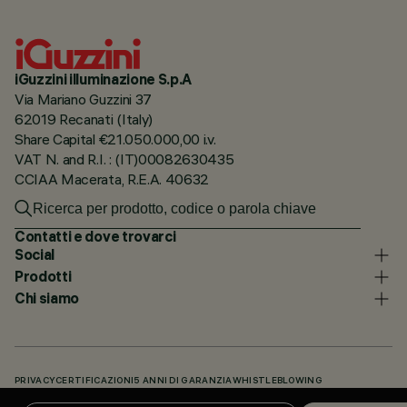
iGuzzini illuminazione S.p.A
Via Mariano Guzzini 37
62019 Recanati (Italy)
Share Capital €21.050.000,00 i.v.
VAT N. and R.I. : (IT)00082630435
CCIAA Macerata, R.E.A. 40632
Contatti e dove trovarci
Social
Prodotti
Chi siamo
PRIVACY
CERTIFICAZIONI
5 ANNI DI GARANZIA
WHISTLEBLOWING
COOKIE POLICY
DICHIARAZIONE DI ACCESSIBILITÀ
I NOSTRI CODICI