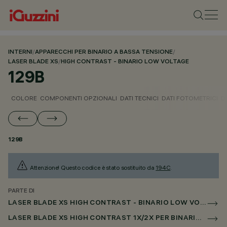
INTERNI
/
APPARECCHI PER BINARIO A BASSA TENSIONE
/
LASER BLADE XS
/
HIGH CONTRAST - BINARIO LOW VOLTAGE
129B
COLORE
COMPONENTI OPZIONALI
DATI TECNICI
DATI FOTOMETRICI
D
129B
Attenzione! Questo codice è stato sostituito da
194C
.
PARTE DI
LASER BLADE XS HIGH CONTRAST - BINARIO LOW VOLTAGE
LASER BLADE XS HIGH CONTRAST 1X/2X PER BINARIO LOW VOLTAGE CASAMBI