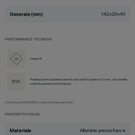
142x26x43
Generale (mm)
PERFORMANCE TECNICHE
Classe III
Protetto contro la penetrazione di corpi solidi superiori a 12 mm, non protetto
contro la penetrazione di liquidi.
Conforme alla EN60598-1 e alle normative pertinenti.
PROPRIETÀ FISICHE
Alluminio pressofuso e
Materiale