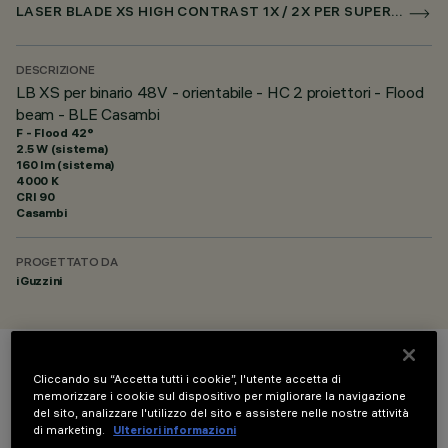
LASER BLADE XS HIGH CONTRAST 1X / 2X PER SUPERRAIL CASAMBI
DESCRIZIONE
LB XS per binario 48V - orientabile - HC 2 proiettori - Flood
beam - BLE Casambi
F - Flood 42°
2.5 W (sistema)
160 lm (sistema)
4000 K
CRI
90
Casambi
PROGETTATO DA
iGuzzini
COLORE
Cliccando su “Accetta tutti i cookie”, l'utente accetta di
memorizzare i cookie sul dispositivo per migliorare la navigazione
del sito, analizzare l'utilizzo del sito e assistere nelle nostre attività
di marketing.
Ulteriori informazioni