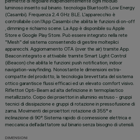
permette di regolare indipendentemente ogni modulo
luminoso inserito sul binario. tecnologia Bluetooth Low Energy
(Casambi). Frequenza 2.4 GHz BLE. L'apparecchio è
controllabile con l'App Casambi che abilita le funzioni di on-off
, dimming e richiamo scene. La App è disponibile su Apple
Store e Google Play Store. Può essere integrato nella rete
"Mesh" del sistema consentendo di gestire molteplici
apparecchi. Aggiornamento OTA (over the air) tramite App.
Beacon integrato e attivabile tramite Smart Light Control
(iBeacon) che abilita le funzioni: push notification, indoor
navigation-wayfinding. Nonostante le dimensioni extra-
compatte del prodotto, la tecnologia brevettata del sistema
ottico garantisce flussi efficaci ed un elevato comfort visivo.
Riflettori Opti-Beam ad alta definizione in termoplastico
metallizzato. Corpo dei proiettori in alluminio estruso - gruppi
tecnici di dissipazione e gruppi di rotazione in pressofusione di
zama. Movimenti dei proiettori: rotazione di 355° e
inclinazione di 90°. Sistema rapido di connessione elettrica e
meccanica dell’adattatore sul binario senza bisogno di utensili.
DIMENSIONI