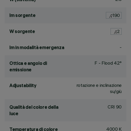
lm sorgente
190
W sorgente
2
-
lm in modalità emergenza
F - Flood 42°
Ottica e angolo di
emissione
rotazione e inclinazione
Adjustability
su/giù
CRI
90
Qualità del colore della
luce
4000 K
Temperatura di colore