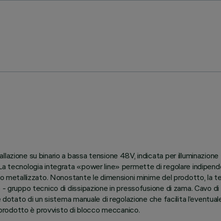
lazione su binario a bassa tensione 48V, indicata per illuminazione
 La tecnologia integrata «power line» permette di regolare indipend
ico metallizzato. Nonostante le dimensioni minime del prodotto, la 
o - gruppo tecnico di dissipazione in pressofusione di zama. Cavo d
 è dotato di un sistema manuale di regolazione che facilita l’eventua
Il prodotto è provvisto di blocco meccanico.