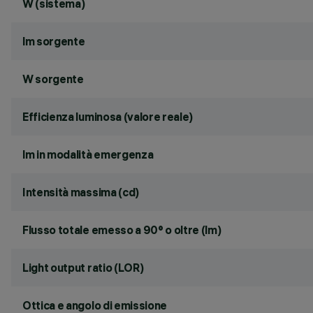
W (sistema)
lm sorgente
W sorgente
Efficienza luminosa (valore reale)
lm in modalità emergenza
Intensità massima (cd)
Flusso totale emesso a 90° o oltre (lm)
Light output ratio (LOR)
Ottica e angolo di emissione