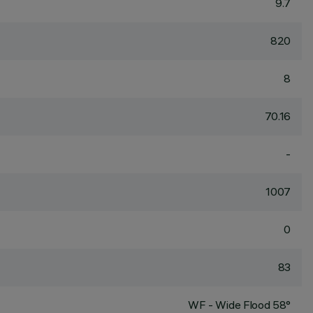
9.7
820
8
70.16
-
1007
0
83
WF - Wide Flood 58°