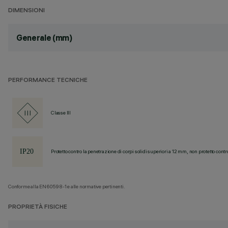
DIMENSIONI
Generale (mm)
PERFORMANCE TECNICHE
Classe III
Protetto contro la penetrazione di corpi solidi superiori a 12 mm, non protetto contr
Conforme alla EN60598-1 e alle normative pertinenti.
PROPRIETÀ FISICHE