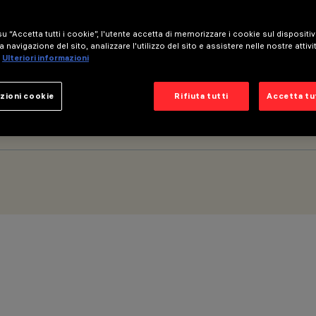
u “Accetta tutti i cookie”, l'utente accetta di memorizzare i cookie sul dispositi
a navigazione del sito, analizzare l'utilizzo del sito e assistere nelle nostre attivi
 - HC 4 celle - Wide Flood beam
Ulteriori informazioni
zioni cookie
Rifiuta tutti
Accetta tut