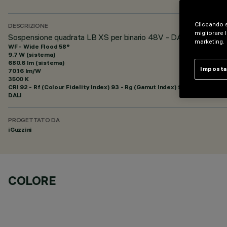
Cliccando s
DESCRIZIONE
migliorare l
Sospensione quadrata LB XS per binario 48V - DALI Powerline
marketing.
WF - Wide Flood 58°
9.7 W (sistema)
680.6 lm (sistema)
Imposta
70.16 lm/W
3500 K
CRI
92
- Rf (Colour Fidelity Index) 93 - Rg (Gamut Index) 99
DALI
PROGETTATO DA
iGuzzini
COLORE