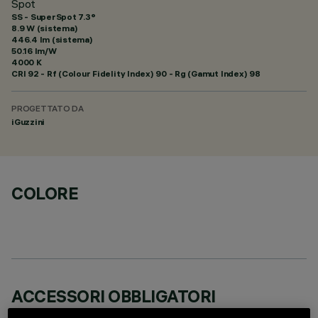
Spot
SS - SuperSpot 7.3°
8.9 W (sistema)
446.4 lm (sistema)
50.16 lm/W
4000 K
CRI
92
- Rf (Colour Fidelity Index) 90 - Rg (Gamut Index) 98
PROGETTATO DA
iGuzzini
COLORE
ACCESSORI OBBLIGATORI