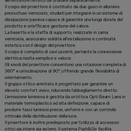
alimentatore remoto da ordinare separatamente.
Il corpo del proiettore è costituito da due gusci in alluminio
pressofuso verniciato, studiati per integrarsi in un sistema di
dissipazione passiva capace di garantire una lunga durata del
prodotto e un’efficace gestione del calore.
La basetta e la staffa di supporto, realizzate in zama
verniciata, assicurano solidità all’installazione e continuità
estetica con il design del proiettore.
Il corpo è completo di cavi uscenti, pertanto la connessione
elettrica risulta semplice e veloce.
Gli snodi del proiettore consentono una rotazione completa di
360° e un’inclinazione di 90°, offrendo grande flessibilità di
orientamento.
Il gruppo ottico arretrato è progettato per garantire un
elevato comfort visivo, riducendo l’abbagliamento diretto.
L’emissione luminosa è gestita da un’ottica Opti Beam Lens in
materiale termoplastico ad alta definizione, capace di
produrre fasci luminosi precisi, uniformi e con un controllo
ottimale della distribuzione della luce.
Il proiettore è inoltre predisposto per l’utilizzo di accessori
ottici sia interni sia esterni. Il sistema Push&Go facilita