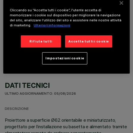
È necessario ordinare uno degli accessori obbligatori per installare e utilizzare correttamente il
prodotto:
Cliccando su “Accetta tutti i cookie”, l'utente accetta di
memorizzare i cookie sul dispositivo per migliorare la navigazione
del sito, analizzare l'utilizzo del sito e assistere nelle nostre attività
di marketing.
Ulteriori informazioni
COMPONENTI OPZIONALI
Rifiuta tutti
Accetta tutti i cookie
Impostazioni cookie
DATI TECNICI
ULTIMO AGGIORNAMENTO: 05/08/2026
DESCRIZIONE
Proiettore a superficie Ø62 orientabile e miniaturizzato,
progettato per l’installazione su basetta e alimentato tramite