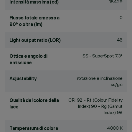
18429
Intensità massima (cd)
0
Flusso totale emesso a
90° o oltre (lm)
48
Light output ratio (LOR)
SS - SuperSpot 7.3°
Ottica e angolo di
emissione
rotazione e inclinazione
Adjustability
su/giù
CRI
92
- Rf (Colour Fidelity
Qualità del colore della
Index) 90 - Rg (Gamut
luce
Index) 98
4000 K
Temperatura di colore