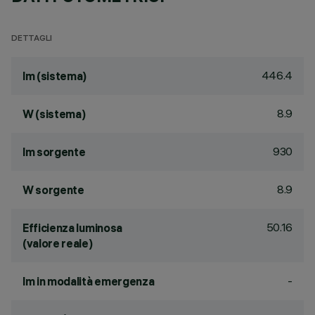
DETTAGLI
446.4
lm (sistema)
8.9
W (sistema)
930
lm sorgente
8.9
W sorgente
50.16
Efficienza luminosa
(valore reale)
-
lm in modalità emergenza