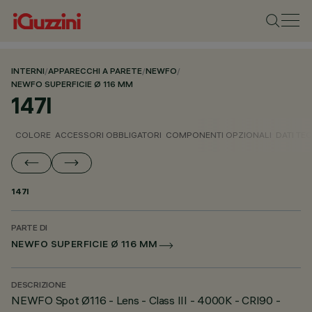
INTERNI
/
APPARECCHI A PARETE
/
NEWFO
/
NEWFO SUPERFICIE Ø 116 MM
147I
COLORE
ACCESSORI OBBLIGATORI
COMPONENTI OPZIONALI
DATI TEC
147I
PARTE DI
NEWFO SUPERFICIE Ø 116 MM
DESCRIZIONE
NEWFO Spot Ø116 - Lens - Class III - 4000K - CRI90 -