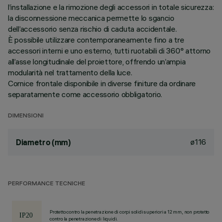
l’installazione e la rimozione degli accessori in totale sicurezza:
la disconnessione meccanica permette lo sgancio
dell’accessorio senza rischio di caduta accidentale.
È possibile utilizzare contemporaneamente fino a tre
accessori interni e uno esterno, tutti ruotabili di 360° attorno
all’asse longitudinale del proiettore, offrendo un’ampia
modularità nel trattamento della luce.
Cornice frontale disponibile in diverse finiture da ordinare
separatamente come accessorio obbligatorio.
DIMENSIONI
ø116
Diametro (mm)
PERFORMANCE TECNICHE
Protetto contro la penetrazione di corpi solidi superiori a 12 mm, non protetto
contro la penetrazione di liquidi.