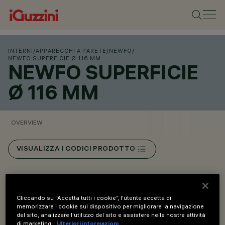
INTERNI
/
APPARECCHI A PARETE
/
NEWFO
/
NEWFO SUPERFICIE Ø 116 MM
NEWFO SUPERFICIE
Ø 116 MM
OVERVIEW
VISUALIZZA I CODICI PRODOTTO
Overview
Cliccando su “Accetta tutti i cookie”, l'utente accetta di
memorizzare i cookie sul dispositivo per migliorare la navigazione
Versioni Spot monopoint con basetta superficie o
del sito, analizzare l'utilizzo del sito e assistere nelle nostre attività
di marketing.
Ulteriori informazioni