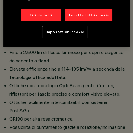
basetta incasso per integrazione discreta in qualsiasi
ambiente.
Rifiuta tutti
Accetta tutti i cookie
Classe III con utilizzo di alimentatori remoti, disponibili in
diverse tipologie di controllo in base alla configurazione.
Impostazioni cookie
Ampia scelta di temperature colore: 2700K, 3000K,
3500K, 4000K.
Fino a 2.500 lm di flusso luminoso per coprire esigenze
da accento a flood.
Elevata efficienza fino a 114–135 lm/W a seconda della
tecnologia ottica adottata.
Ottiche con tecnologia Opti Beam (lenti, rifrattori,
riflettori) per fascio preciso e comfort visivo elevato.
Ottiche facilmente intercambiabili con sistema
Push&Go.
CRI90 per alta resa cromatica.
Possibilità di puntamento grazie a rotazione/inclinazione