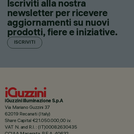
Iscriviti alla nostra
newsletter per ricevere
aggiornamenti su nuovi
prodotti, fiere e iniziative.
ISCRIVITI
iGuzzini illuminazione S.p.A
Via Mariano Guzzini 37
62019 Recanati (Italy)
Share Capital €21.050.000,00 i.v.
VAT N. and R.I. : (IT)00082630435
CCIAA Macerata, R.E.A. 40632