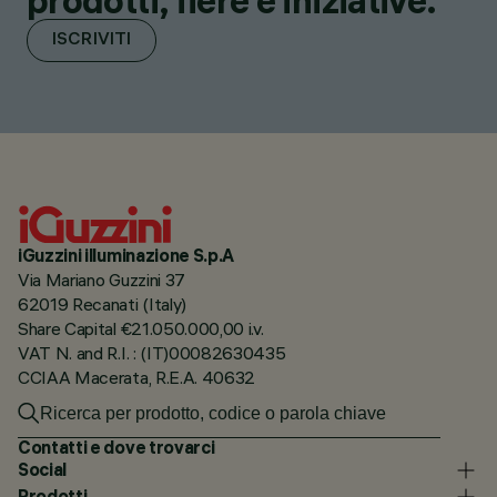
prodotti, fiere e iniziative.
ISCRIVITI
iGuzzini illuminazione S.p.A
Via Mariano Guzzini 37
62019 Recanati (Italy)
Share Capital €21.050.000,00 i.v.
VAT N. and R.I. : (IT)00082630435
CCIAA Macerata, R.E.A. 40632
Contatti e dove trovarci
Social
Prodotti