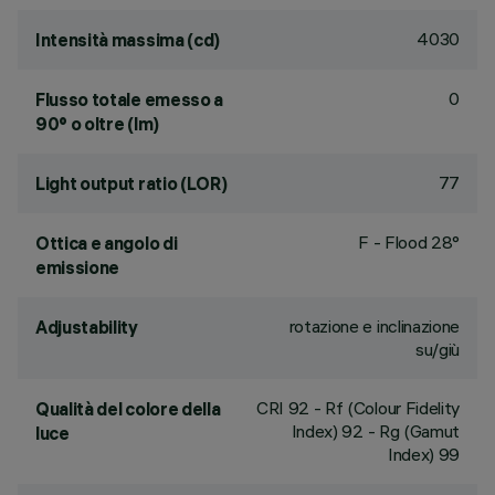
4030
Intensità massima (cd)
0
Flusso totale emesso a
90° o oltre (lm)
77
Light output ratio (LOR)
F - Flood 28°
Ottica e angolo di
emissione
rotazione e inclinazione
Adjustability
su/giù
CRI
92
- Rf (Colour Fidelity
Qualità del colore della
Index) 92 - Rg (Gamut
luce
Index) 99