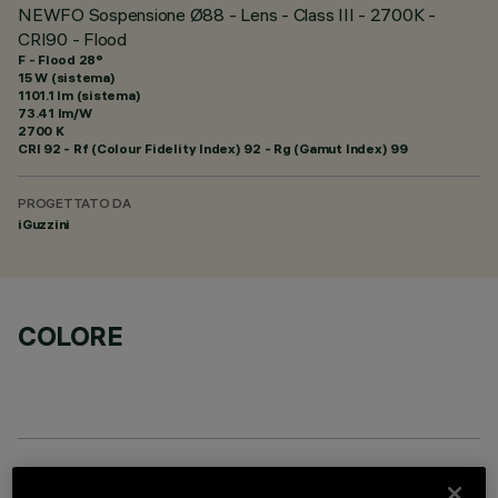
NEWFO Sospensione Ø88 - Lens - Class III - 2700K -
CRI90 - Flood
F - Flood 28°
15 W (sistema)
1101.1 lm (sistema)
73.41 lm/W
2700 K
CRI
92
- Rf (Colour Fidelity Index) 92 - Rg (Gamut Index) 99
PROGETTATO DA
iGuzzini
COLORE
ACCESSORI OBBLIGATORI