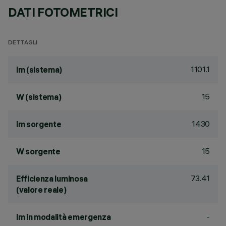
DATI FOTOMETRICI
DETTAGLI
1101.1
lm (sistema)
15
W (sistema)
1430
lm sorgente
15
W sorgente
73.41
Efficienza luminosa
(valore reale)
-
lm in modalità emergenza