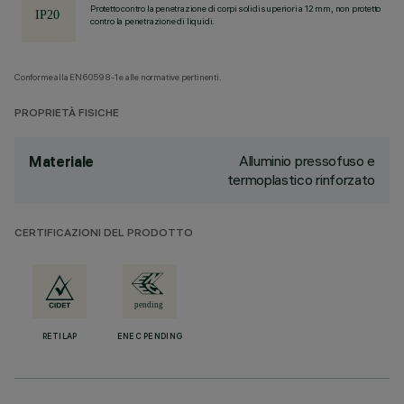
Protetto contro la penetrazione di corpi solidi superiori a 12 mm, non protetto
contro la penetrazione di liquidi.
Conforme alla EN60598-1 e alle normative pertinenti.
PROPRIETÀ FISICHE
Alluminio pressofuso e
Materiale
termoplastico rinforzato
CERTIFICAZIONI DEL PRODOTTO
RETILAP
ENEC PENDING