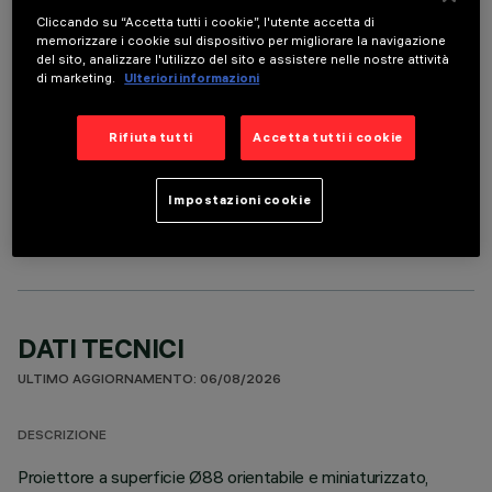
Cliccando su “Accetta tutti i cookie”, l'utente accetta di
È necessario ordinare uno degli accessori obbligatori per installare e utilizzare correttamente il
memorizzare i cookie sul dispositivo per migliorare la navigazione
prodotto:
del sito, analizzare l'utilizzo del sito e assistere nelle nostre attività
di marketing.
Ulteriori informazioni
Rifiuta tutti
Accetta tutti i cookie
COMPONENTI OPZIONALI
Impostazioni cookie
DATI TECNICI
ULTIMO AGGIORNAMENTO: 06/08/2026
DESCRIZIONE
Proiettore a superficie Ø88 orientabile e miniaturizzato,