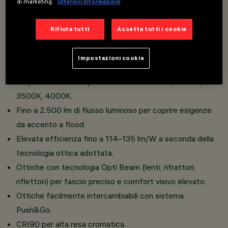
di marketing.
Ulteriori informazioni
Versioni Spot monopoint con basetta superficie o
basetta incasso per integrazione discreta in qualsiasi
Rifiuta tutti
Accetta tutti i cookie
ambiente.
Classe III con utilizzo di alimentatori remoti, disponibili in
Impostazioni cookie
diverse tipologie di controllo in base alla configurazione.
Ampia scelta di temperature colore: 2700K, 3000K,
3500K, 4000K.
Fino a 2.500 lm di flusso luminoso per coprire esigenze
da accento a flood.
Elevata efficienza fino a 114–135 lm/W a seconda della
tecnologia ottica adottata.
Ottiche con tecnologia Opti Beam (lenti, rifrattori,
riflettori) per fascio preciso e comfort visivo elevato.
Ottiche facilmente intercambiabili con sistema
Push&Go.
CRI90 per alta resa cromatica.