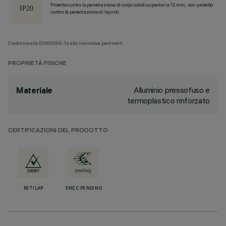
Protetto contro la penetrazione di corpi solidi superiori a 12 mm, non protetto
contro la penetrazione di liquidi.
Conforme alla EN60598-1 e alle normative pertinenti.
PROPRIETÀ FISICHE
Alluminio pressofuso e
Materiale
termoplastico rinforzato
CERTIFICAZIONI DEL PRODOTTO
RETILAP
ENEC PENDING