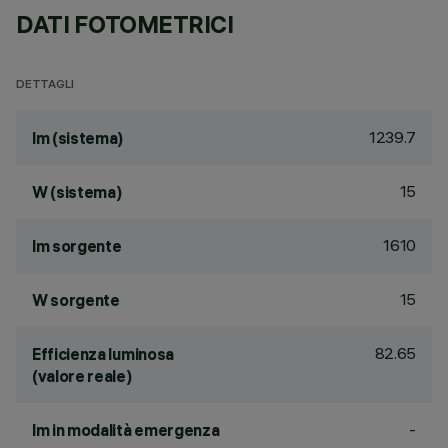
DATI FOTOMETRICI
DETTAGLI
1239.7
lm (sistema)
15
W (sistema)
1610
lm sorgente
15
W sorgente
82.65
Efficienza luminosa
(valore reale)
-
lm in modalità emergenza