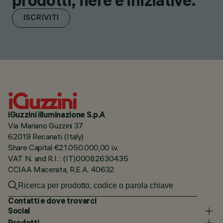
prodotti, fiere e iniziative.
ISCRIVITI
iGuzzini illuminazione S.p.A
Via Mariano Guzzini 37
62019 Recanati (Italy)
Share Capital €21.050.000,00 i.v.
VAT N. and R.I. : (IT)00082630435
CCIAA Macerata, R.E.A. 40632
Contatti e dove trovarci
Social
Prodotti