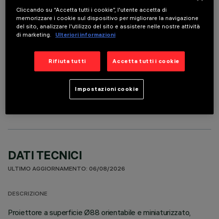
Cliccando su “Accetta tutti i cookie”, l'utente accetta di
È necessario ordinare uno degli accessori obbligatori per installare e utilizzare correttamente il
memorizzare i cookie sul dispositivo per migliorare la navigazione
prodotto:
del sito, analizzare l'utilizzo del sito e assistere nelle nostre attività
di marketing.
Ulteriori informazioni
Rifiuta tutti
Accetta tutti i cookie
COMPONENTI OPZIONALI
Impostazioni cookie
DATI TECNICI
ULTIMO AGGIORNAMENTO: 06/08/2026
DESCRIZIONE
Proiettore a superficie Ø88 orientabile e miniaturizzato,