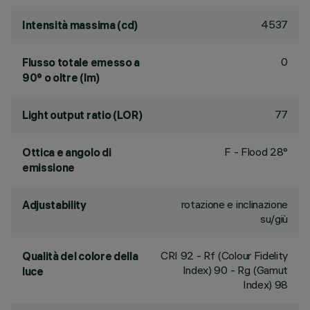
4537
Intensità massima (cd)
0
Flusso totale emesso a
90° o oltre (lm)
77
Light output ratio (LOR)
F - Flood 28°
Ottica e angolo di
emissione
rotazione e inclinazione
Adjustability
su/giù
CRI
92
- Rf (Colour Fidelity
Qualità del colore della
Index) 90 - Rg (Gamut
luce
Index) 98