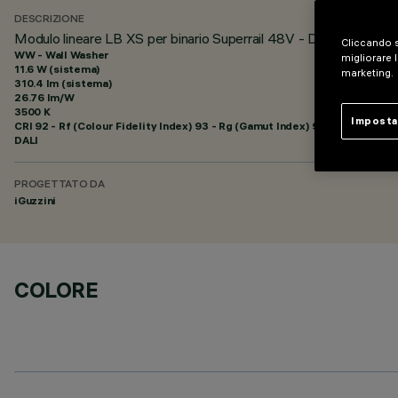
DESCRIZIONE
Modulo lineare LB XS per binario Superrail 48V - DALI Powerlin
Cliccando s
WW - Wall Washer
migliorare l
11.6 W (sistema)
marketing.
310.4 lm (sistema)
26.76 lm/W
3500 K
Imposta
CRI
92
- Rf (Colour Fidelity Index) 93 - Rg (Gamut Index) 99
DALI
PROGETTATO DA
iGuzzini
COLORE