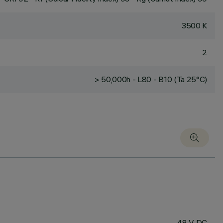
3500 K
2
> 50,000h - L80 - B10 (Ta 25°C)
48 V DC