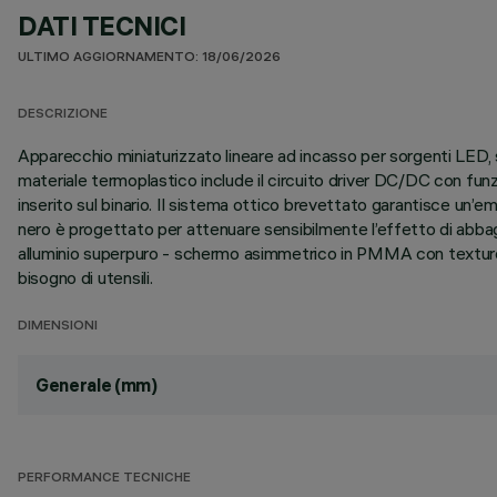
DATI TECNICI
ULTIMO AGGIORNAMENTO: 18/06/2026
DESCRIZIONE
Apparecchio miniaturizzato lineare ad incasso per sorgenti LED, sp
materiale termoplastico include il circuito driver DC/DC con f
inserito sul binario. Il sistema ottico brevettato garantisce un’e
nero è progettato per attenuare sensibilmente l’effetto di abbag
alluminio superpuro - schermo asimmetrico in PMMA con texture. C
bisogno di utensili.
DIMENSIONI
Generale (mm)
PERFORMANCE TECNICHE