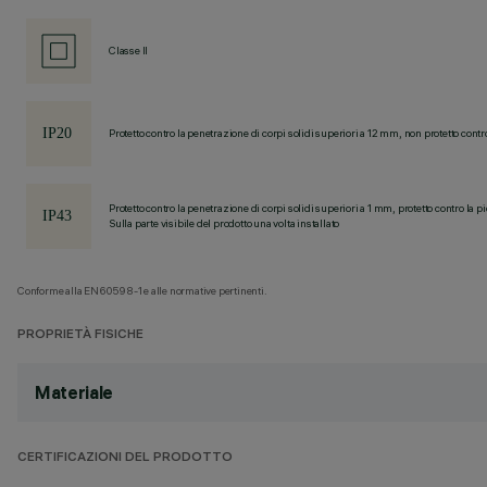
Classe II
Protetto contro la penetrazione di corpi solidi superiori a 12 mm, non protetto contr
Protetto contro la penetrazione di corpi solidi superiori a 1 mm, protetto contro la p
Sulla parte visibile del prodotto una volta installato
Conforme alla EN60598-1 e alle normative pertinenti.
PROPRIETÀ FISICHE
Materiale
CERTIFICAZIONI DEL PRODOTTO