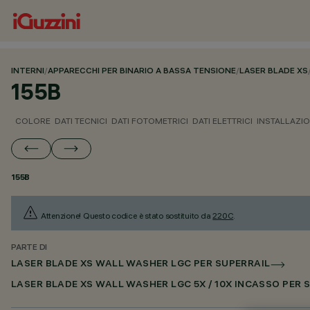
INTERNI
/
APPARECCHI PER BINARIO A BASSA TENSIONE
/
LASER BLADE XS
155B
COLORE
DATI TECNICI
DATI FOTOMETRICI
DATI ELETTRICI
INSTALLAZI
155B
Attenzione! Questo codice è stato sostituito da
220C
.
PARTE DI
LASER BLADE XS WALL WASHER LGC PER SUPERRAIL
LASER BLADE XS WALL WASHER LGC 5X / 10X INCASSO PER 