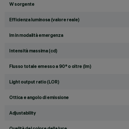
W sorgente
Efficienza luminosa (valore reale)
lm in modalità emergenza
Intensità massima (cd)
Flusso totale emesso a 90° o oltre (lm)
Light output ratio (LOR)
Ottica e angolo di emissione
Adjustability
Qualità del colore della luce