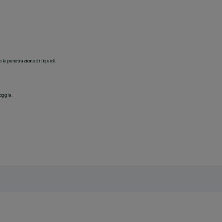
o la penetrazione di liquidi.
ioggia.