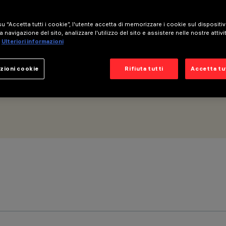
e - 5 celle Wall Washer LGC
u “Accetta tutti i cookie”, l'utente accetta di memorizzare i cookie sul dispositi
a navigazione del sito, analizzare l'utilizzo del sito e assistere nelle nostre attivi
Ulteriori informazioni
zioni cookie
Rifiuta tutti
Accetta tut