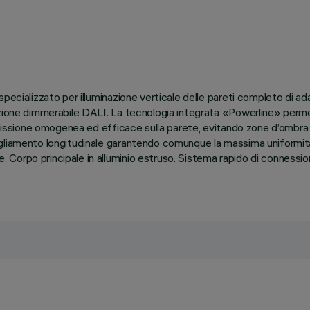
ecializzato per illuminazione verticale delle pareti completo di adat
unzione dimmerabile DALI. La tecnologia integrata «Powerline» per
missione omogenea ed efficace sulla parete, evitando zone d’ombra in
liamento longitudinale garantendo comunque la massima uniformità l
orpo principale in alluminio estruso. Sistema rapido di connession