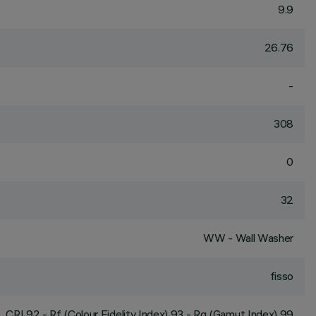
9.9
26.76
-
308
0
32
WW - Wall Washer
fisso
CRI
92
- Rf (Colour Fidelity Index) 93 - Rg (Gamut Index) 99