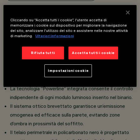
Overview
Cliccando su “Accetta tutti i cookie”, l'utente accetta di
memorizzare i cookie sul dispositivo per migliorare la navigazione
del sito, analizzare l'utilizzo del sito e assistere nelle nostre attività
Apparecchio miniaturizzato lineare ad incasso per
di marketing.
Ulteriori informazioni
sorgenti LED, specializzato per illuminazione verticale
delle pareti completo di adattatore per installazione su
Rifiuta tutti
Accetta tutti i cookie
binario Superrail.
L'adattatore termoplastico include il circuito driver
Impostazioni cookie
DC/DC con funzionalità DALI dimmerabile.
La tecnologia “Powerline” integrata consente il controllo
indipendente di ogni modulo luminoso inserito nel binario.
Il sistema ottico brevettato garantisce un’emissione
omogenea ed efficace sulla parete, evitando zone
d’ombra in prossimità del soffitto.
Il telaio perimetrale in policarbonato nero è progettato