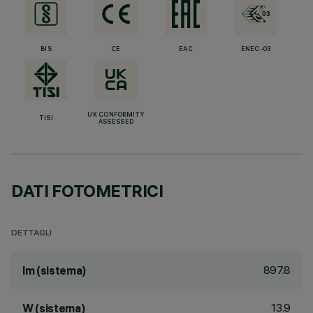
BIS
CE
EAC
ENEC-03
UK CONFORMITY
TISI
ASSESSED
DATI FOTOMETRICI
DETTAGLI
897.8
lm (sistema)
13.9
W (sistema)