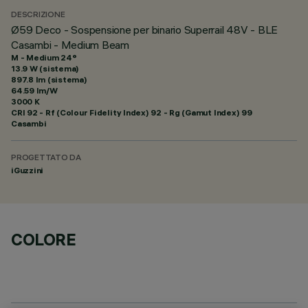
DESCRIZIONE
Ø59 Deco - Sospensione per binario Superrail 48V - BLE
Casambi - Medium Beam
M - Medium 24°
13.9 W (sistema)
897.8 lm (sistema)
64.59 lm/W
3000 K
CRI
92
- Rf (Colour Fidelity Index) 92 - Rg (Gamut Index) 99
Casambi
PROGETTATO DA
iGuzzini
COLORE