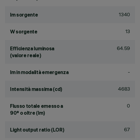
1340
lm sorgente
13
W sorgente
64.59
Efficienza luminosa
(valore reale)
-
lm in modalità emergenza
4683
Intensità massima (cd)
0
Flusso totale emesso a
90° o oltre (lm)
67
Light output ratio (LOR)