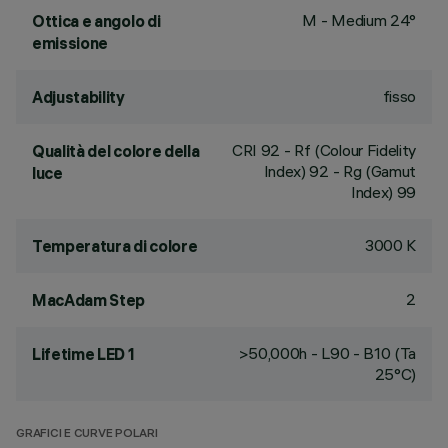
M - Medium 24°
Ottica e angolo di
emissione
fisso
Adjustability
CRI
92
- Rf (Colour Fidelity
Qualità del colore della
Index) 92 - Rg (Gamut
luce
Index) 99
3000 K
Temperatura di colore
2
MacAdam Step
>50,000h - L90 - B10 (Ta
Lifetime LED 1
25°C)
GRAFICI E CURVE POLARI