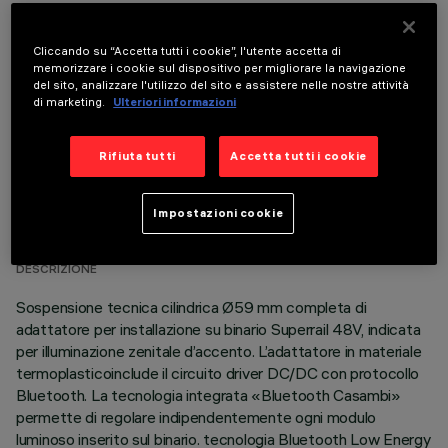
COMPONENTI OPZIONALI
Cliccando su “Accetta tutti i cookie”, l'utente accetta di
memorizzare i cookie sul dispositivo per migliorare la navigazione
del sito, analizzare l'utilizzo del sito e assistere nelle nostre attività
di marketing.
Ulteriori informazioni
Rifiuta tutti
Accetta tutti i cookie
DATI TECNICI
Impostazioni cookie
ULTIMO AGGIORNAMENTO: 03/08/2026
DESCRIZIONE
Sospensione tecnica cilindrica Ø59 mm completa di
adattatore per installazione su binario Superrail 48V, indicata
per illuminazione zenitale d’accento. L’adattatore in materiale
termoplasticoinclude il circuito driver DC/DC con protocollo
Bluetooth. La tecnologia integrata «Bluetooth Casambi»
permette di regolare indipendentemente ogni modulo
luminoso inserito sul binario. tecnologia Bluetooth Low Energy