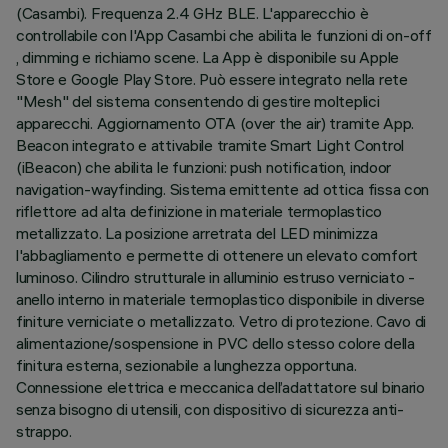
(Casambi). Frequenza 2.4 GHz BLE. L'apparecchio è
controllabile con l'App Casambi che abilita le funzioni di on-off
, dimming e richiamo scene. La App è disponibile su Apple
Store e Google Play Store. Può essere integrato nella rete
"Mesh" del sistema consentendo di gestire molteplici
apparecchi. Aggiornamento OTA (over the air) tramite App.
Beacon integrato e attivabile tramite Smart Light Control
(iBeacon) che abilita le funzioni: push notification, indoor
navigation-wayfinding. Sistema emittente ad ottica fissa con
riflettore ad alta definizione in materiale termoplastico
metallizzato. La posizione arretrata del LED minimizza
l'abbagliamento e permette di ottenere un elevato comfort
luminoso. Cilindro strutturale in alluminio estruso verniciato -
anello interno in materiale termoplastico disponibile in diverse
finiture verniciate o metallizzato. Vetro di protezione. Cavo di
alimentazione/sospensione in PVC dello stesso colore della
finitura esterna, sezionabile a lunghezza opportuna.
Connessione elettrica e meccanica dell’adattatore sul binario
senza bisogno di utensili, con dispositivo di sicurezza anti-
strappo.