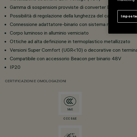
Gamma di sospensioni provviste di converter DC/DC integr
Possibilità di regolazione della lunghezza del cavo e siste
Imposta
Connessione adattatore-binario con sistema rapido a scatto
Corpo luminoso in alluminio verniciato
Ottiche ad alta definizione in termoplastico metallizzato
Versioni Super Comfort (UGR<10) o decorative con terminale
Compatibile con accessorio Beacon per binario 48V
IP20
CERTIFICAZIONI E OMOLOGAZIONI
CCC S&E