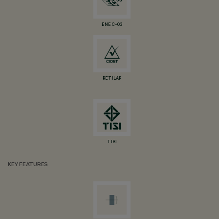
ENEC-03
RETILAP
TISI
KEY FEATURES