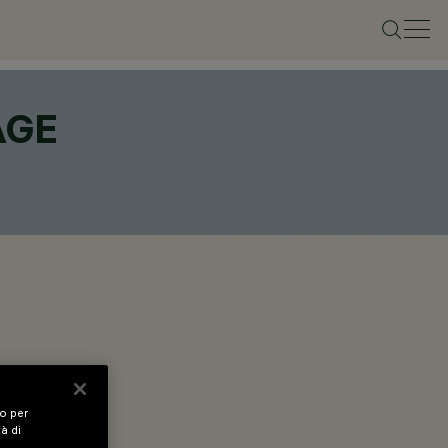
AGE
vo per
tà di