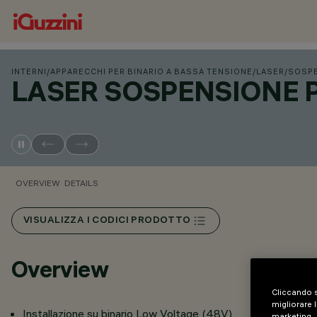
INTERNI
/
APPARECCHI PER BINARIO A BASSA TENSIONE
/
LASER
/
SOSPE
LASER SOSPENSIONE 
OVERVIEW
DETAILS
VISUALIZZA I CODICI PRODOTTO
Overview
Cliccando s
migliorare l
Installazione su binario Low Voltage (48V)
marketing.