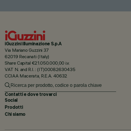
iGuzzini illuminazione S.p.A
Via Mariano Guzzini 37
62019 Recanati (Italy)
Share Capital €21.050.000,00 i.v.
VAT N. and R.I. : (IT)00082630435
CCIAA Macerata, R.E.A. 40632
Contatti e dove trovarci
Social
Prodotti
Chi siamo