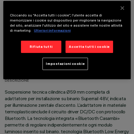
COMPONENTI OPZIONALI
Cliccando su “Accetta tutti i cookie”, l'utente accetta di
memorizzare i cookie sul dispositivo per migliorare la navigazione
del sito, analizzare l'utilizzo del sito e assistere nelle nostre attività
di marketing.
Ulteriori informazioni
Rifiuta tutti
Accetta tutti i cookie
DATI TECNICI
Impostazioni cookie
ULTIMO AGGIORNAMENTO: 03/08/2026
DESCRIZIONE
Sospensione tecnica cilindrica Ø59 mm completa di
adattatore per installazione su binario Superrail 48V, indicata
per illuminazione zenitale d’accento. L’adattatore in materiale
termoplasticoinclude il circuito driver DC/DC con protocollo
Bluetooth. La tecnologia integrata «Bluetooth Casambi»
permette di regolare indipendentemente ogni modulo
luminoso inserito sul binario. tecnologia Bluetooth Low Energy