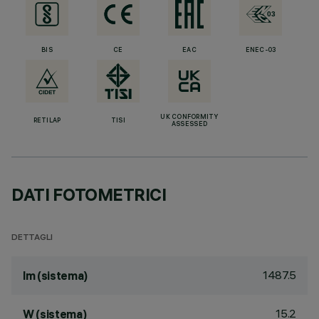
BIS
CE
EAC
ENEC-03
UK CONFORMITY
RETILAP
TISI
ASSESSED
DATI FOTOMETRICI
DETTAGLI
1487.5
lm (sistema)
15.2
W (sistema)