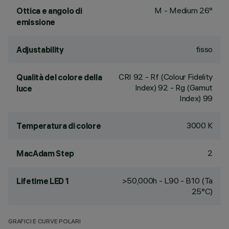
M - Medium 26°
Ottica e angolo di
emissione
fisso
Adjustability
CRI
92
- Rf (Colour Fidelity
Qualità del colore della
Index) 92 - Rg (Gamut
luce
Index) 99
3000 K
Temperatura di colore
2
MacAdam Step
>50,000h - L90 - B10 (Ta
Lifetime LED 1
25°C)
GRAFICI E CURVE POLARI