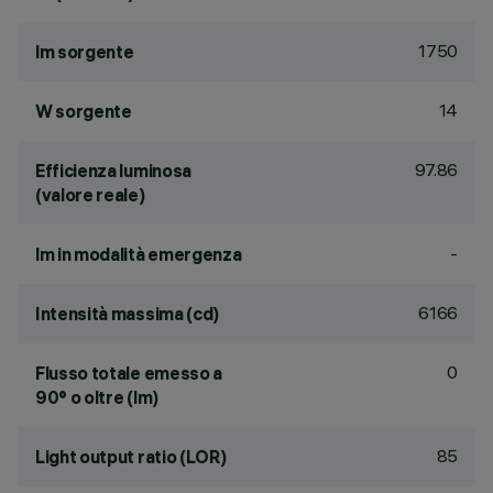
1750
lm sorgente
14
W sorgente
97.86
Efficienza luminosa
(valore reale)
-
lm in modalità emergenza
6166
Intensità massima (cd)
0
Flusso totale emesso a
90° o oltre (lm)
85
Light output ratio (LOR)