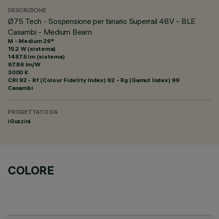
DESCRIZIONE
Ø75 Tech - Sospensione per binario Superrail 48V - BLE
Casambi - Medium Beam
M - Medium 26°
15.2 W (sistema)
1487.5 lm (sistema)
97.86 lm/W
3000 K
CRI
92
- Rf (Colour Fidelity Index) 92 - Rg (Gamut Index) 99
Casambi
PROGETTATO DA
iGuzzini
COLORE