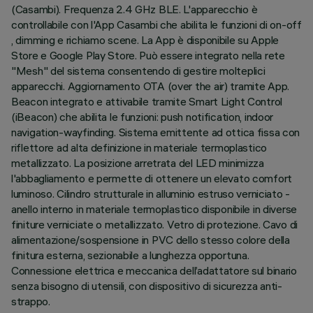
(Casambi). Frequenza 2.4 GHz BLE. L'apparecchio è
controllabile con l'App Casambi che abilita le funzioni di on-off
, dimming e richiamo scene. La App è disponibile su Apple
Store e Google Play Store. Può essere integrato nella rete
"Mesh" del sistema consentendo di gestire molteplici
apparecchi. Aggiornamento OTA (over the air) tramite App.
Beacon integrato e attivabile tramite Smart Light Control
(iBeacon) che abilita le funzioni: push notification, indoor
navigation-wayfinding. Sistema emittente ad ottica fissa con
riflettore ad alta definizione in materiale termoplastico
metallizzato. La posizione arretrata del LED minimizza
l'abbagliamento e permette di ottenere un elevato comfort
luminoso. Cilindro strutturale in alluminio estruso verniciato -
anello interno in materiale termoplastico disponibile in diverse
finiture verniciate o metallizzato. Vetro di protezione. Cavo di
alimentazione/sospensione in PVC dello stesso colore della
finitura esterna, sezionabile a lunghezza opportuna.
Connessione elettrica e meccanica dell’adattatore sul binario
senza bisogno di utensili, con dispositivo di sicurezza anti-
strappo.