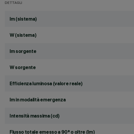
DETTAGLI
lm (sistema)
W (sistema)
lm sorgente
W sorgente
Efficienza luminosa (valore reale)
lm in modalità emergenza
Intensità massima (cd)
Flusso totale emesso a 90° o oltre (lm)