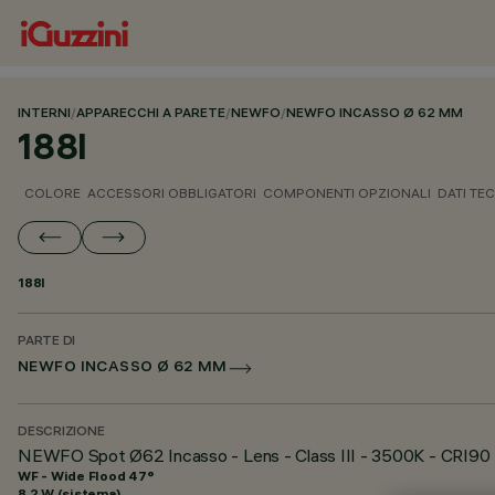
INTERNI
/
APPARECCHI A PARETE
/
NEWFO
/
NEWFO INCASSO Ø 62 MM
188I
COLORE
ACCESSORI OBBLIGATORI
COMPONENTI OPZIONALI
DATI TEC
188I
PARTE DI
NEWFO INCASSO Ø 62 MM
DESCRIZIONE
NEWFO Spot Ø62 Incasso - Lens - Class III - 3500K - CRI90 
WF - Wide Flood 47°
8.2 W (sistema)