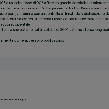
° e un’inclinazione di 90°, offrendo grande flessibilità di orientam
comfort visivo, riducendo l’abbagliamento diretto. L’emissione lumi
i precisi, uniformi e con un controllo ottimale della distribuzione de
i sia interni sia esterni. Il sistema Push&Go facilita l’installazione e
caduta accidentale.
erni e uno esterno, tutti ruotabili di 360° attorno all’asse longitud
aratamente come accessorio obbligatorio.
o la penetrazione di liquidi.