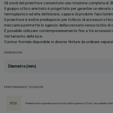
Gli snodi del proiettore consentono una rotazione completa di 360
Il gruppo ottico arretrato è progettato per garantire un elevato 
termoplastico ad alta definizione, capace di produrre fasci luminos
Il proiettore è inoltre predisposto per l’utilizzo di accessori ottic
meccanica permette lo sgancio dell’accessorio senza rischio di 
È possibile utilizzare contemporaneamente fino a tre accessori int
trattamento della luce.
Cornice frontale disponibile in diverse finiture da ordinare sep
DIMENSIONI
Diametro (mm)
PERFORMANCE TECNICHE
Protetto contro la penetrazione di corpi solidi superiori a 12 mm, non protetto contr