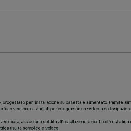
o, progettato per l’installazione su basetta e alimentato tramite 
ssofuso verniciato, studiati per integrarsi in un sistema di dissipazi
rniciata, assicurano solidità all’installazione e continuità estetica 
rica risulta semplice e veloce.