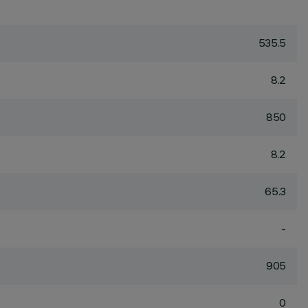
535.5
8.2
850
8.2
65.3
-
905
0