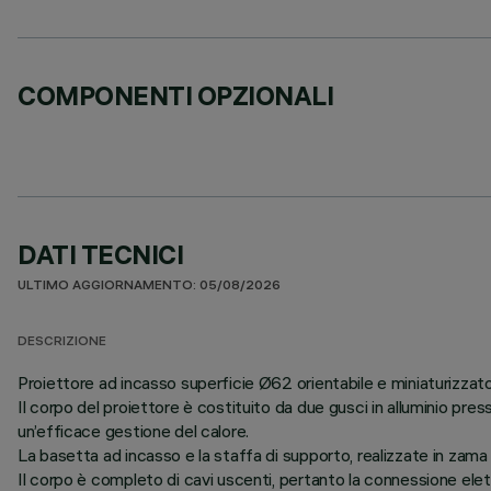
COMPONENTI OPZIONALI
DATI TECNICI
ULTIMO AGGIORNAMENTO: 05/08/2026
DESCRIZIONE
Proiettore ad incasso superficie Ø62 orientabile e miniaturizzat
Il corpo del proiettore è costituito da due gusci in alluminio pre
un’efficace gestione del calore.
La basetta ad incasso e la staffa di supporto, realizzate in zama ve
Il corpo è completo di cavi uscenti, pertanto la connessione elett