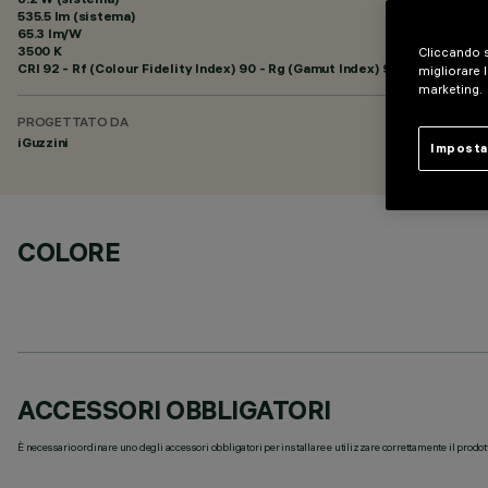
535.5 lm (sistema)
65.3 lm/W
3500 K
Cliccando s
CRI
92
- Rf (Colour Fidelity Index) 90 - Rg (Gamut Index) 98
migliorare l
marketing.
PROGETTATO DA
iGuzzini
Imposta
COLORE
ACCESSORI OBBLIGATORI
È necessario ordinare uno degli accessori obbligatori per installare e utilizzare correttamente il prodot