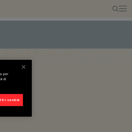
vo per
tà di
ti i cookie