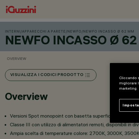
INTERNI
/
APPARECCHI A PARETE
/
NEWFO
/
NEWFO INCASSO Ø 62 MM
NEWFO INCASSO Ø 6
OVERVIEW
VISUALIZZA I CODICI PRODOTTO
Cliccando s
migliorare l
marketing.
Overview
Imposta
Versioni Spot monopoint con basetta superficie o basetta i
Classe III con utilizzo di alimentatori remoti, disponibili in d
Ampia scelta di temperature colore: 2700K, 3000K, 3500