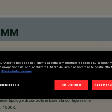
2 MM
u “Accetta tutti i cookie”, l'utente accetta di memorizzare i cookie sul dispositi
a navigazione del sito, analizzare l'utilizzo del sito e assistere nelle nostre attivi
Ulteriori informazioni
zioni cookie
Rifiuta tutti
Accetta tut
ncasso per integrazione discreta in qualsiasi ambiente.
iverse tipologie di controllo in base alla configurazione.
K, 4000K.