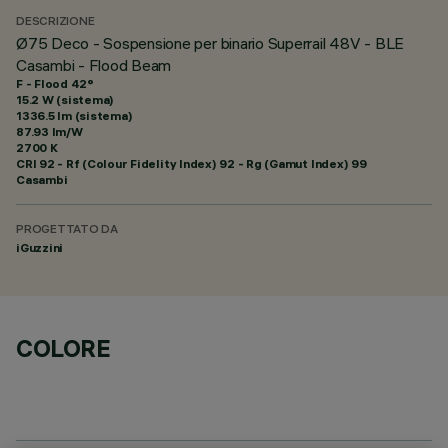
DESCRIZIONE
Ø75 Deco - Sospensione per binario Superrail 48V - BLE
Casambi - Flood Beam
F - Flood 42°
15.2 W (sistema)
1336.5 lm (sistema)
87.93 lm/W
2700 K
CRI
92
- Rf (Colour Fidelity Index) 92 - Rg (Gamut Index) 99
Casambi
PROGETTATO DA
iGuzzini
COLORE