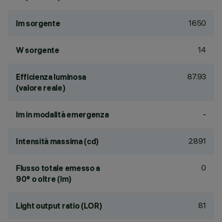
1650
lm sorgente
14
W sorgente
87.93
Efficienza luminosa
(valore reale)
-
lm in modalità emergenza
2891
Intensità massima (cd)
0
Flusso totale emesso a
90° o oltre (lm)
81
Light output ratio (LOR)