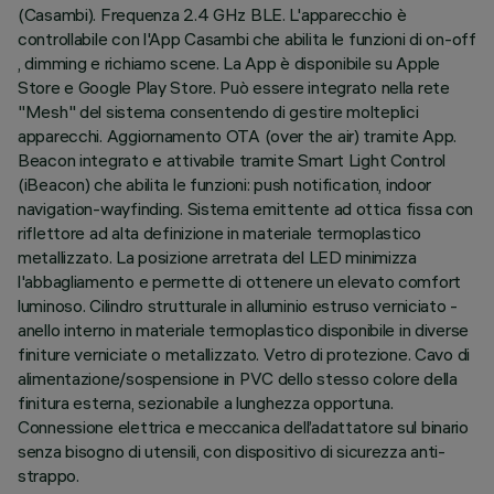
(Casambi). Frequenza 2.4 GHz BLE. L'apparecchio è
controllabile con l'App Casambi che abilita le funzioni di on-off
, dimming e richiamo scene. La App è disponibile su Apple
Store e Google Play Store. Può essere integrato nella rete
"Mesh" del sistema consentendo di gestire molteplici
apparecchi. Aggiornamento OTA (over the air) tramite App.
Beacon integrato e attivabile tramite Smart Light Control
(iBeacon) che abilita le funzioni: push notification, indoor
navigation-wayfinding. Sistema emittente ad ottica fissa con
riflettore ad alta definizione in materiale termoplastico
metallizzato. La posizione arretrata del LED minimizza
l'abbagliamento e permette di ottenere un elevato comfort
luminoso. Cilindro strutturale in alluminio estruso verniciato -
anello interno in materiale termoplastico disponibile in diverse
finiture verniciate o metallizzato. Vetro di protezione. Cavo di
alimentazione/sospensione in PVC dello stesso colore della
finitura esterna, sezionabile a lunghezza opportuna.
Connessione elettrica e meccanica dell’adattatore sul binario
senza bisogno di utensili, con dispositivo di sicurezza anti-
strappo.