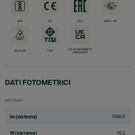
BIS
CE
EAC
ENEC-03
UK CONFORMITY
RETILAP
TISI
ASSESSED
DATI FOTOMETRICI
DETTAGLI
1336.5
lm (sistema)
15.2
W (sistema)