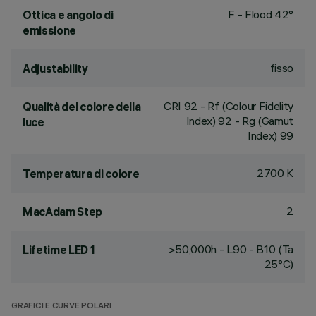
F - Flood 42°
Ottica e angolo di
emissione
fisso
Adjustability
CRI
92
- Rf (Colour Fidelity
Qualità del colore della
Index) 92 - Rg (Gamut
luce
Index) 99
2700 K
Temperatura di colore
2
MacAdam Step
>50,000h - L90 - B10 (Ta
Lifetime LED 1
25°C)
GRAFICI E CURVE POLARI