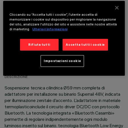
COMPONENTI OPZIONALI
Cliccando su “Accetta tutti i cookie”, l'utente accetta di
memorizzare i cookie sul dispositivo per migliorare la navigazione
del sito, analizzare l'utilizzo del sito e assistere nelle nostre attività
di marketing.
Ulteriori informazioni
Rifiuta tutti
Accetta tutti i cookie
DATI TECNICI
Impostazioni cookie
ULTIMO AGGIORNAMENTO: 03/08/2026
DESCRIZIONE
Sospensione tecnica cilindrica Ø59 mm completa di
adattatore per installazione su binario Superrail 48V, indicata
per illuminazione zenitale d’accento. L’adattatore in materiale
termoplasticoinclude il circuito driver DC/DC con protocollo
Bluetooth. La tecnologia integrata «Bluetooth Casambi»
permette di regolare indipendentemente ogni modulo
luminoso inserito sul binario. tecnologia Bluetooth Low Energy