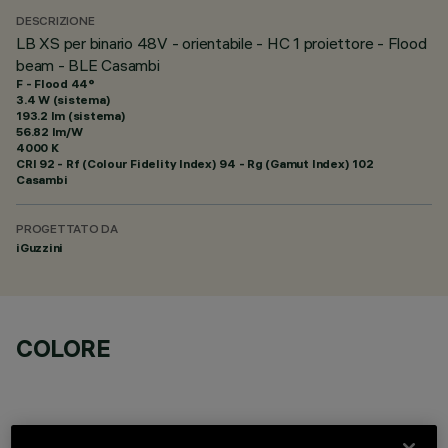
DESCRIZIONE
LB XS per binario 48V - orientabile - HC 1 proiettore - Flood
beam - BLE Casambi
F - Flood 44°
3.4 W (sistema)
193.2 lm (sistema)
56.82 lm/W
4000 K
CRI
92
- Rf (Colour Fidelity Index) 94 - Rg (Gamut Index) 102
Casambi
PROGETTATO DA
iGuzzini
COLORE