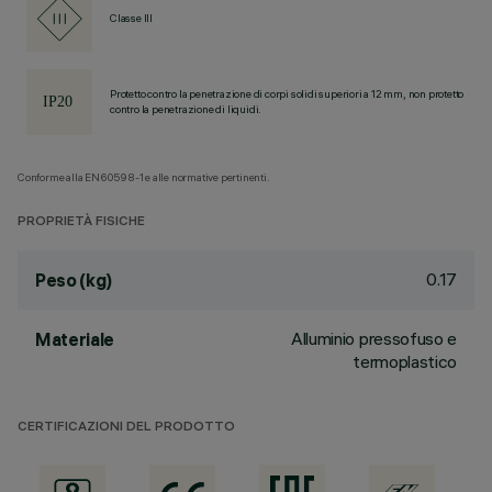
Classe III
Protetto contro la penetrazione di corpi solidi superiori a 12 mm, non protetto
contro la penetrazione di liquidi.
Conforme alla EN60598-1 e alle normative pertinenti.
PROPRIETÀ FISICHE
0.17
Peso (kg)
Alluminio pressofuso e
Materiale
termoplastico
CERTIFICAZIONI DEL PRODOTTO