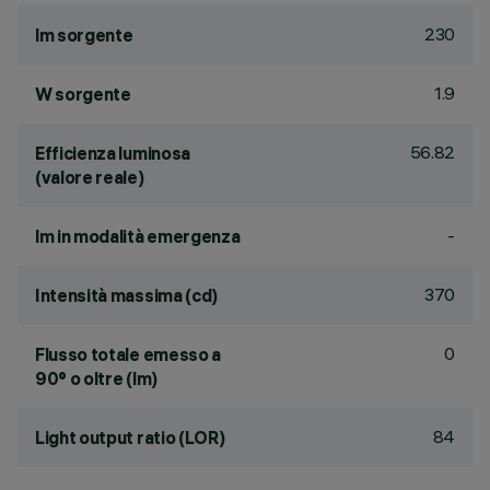
230
lm sorgente
1.9
W sorgente
56.82
Efficienza luminosa
(valore reale)
-
lm in modalità emergenza
370
Intensità massima (cd)
0
Flusso totale emesso a
90° o oltre (lm)
84
Light output ratio (LOR)