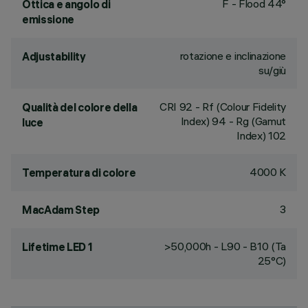
F - Flood 44°
Ottica e angolo di
emissione
rotazione e inclinazione
Adjustability
su/giù
CRI
92
- Rf (Colour Fidelity
Qualità del colore della
Index) 94 - Rg (Gamut
luce
Index) 102
4000 K
Temperatura di colore
3
MacAdam Step
>50,000h - L90 - B10 (Ta
Lifetime LED 1
25°C)