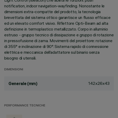
Light Control (iBeacon) che abilita le funzioni: push
notification, indoor navigation-wayfinding. Nonostante le
dimensioni extra-compatte del prodotto, la tecnologia
brevettata del sistema ottico garantisce un flusso efficace
ed un elevato comfort visivo. Riflettore Opti-Beam ad alta
definizione in termoplastico metallizzato. Corpo in alluminio
estruso - gruppo tecnico di dissipazione e gruppo di rotazione
in pressofusione di zama. Movimenti del proiettore: rotazione
di 355° e inclinazione di 90°. Sistema rapido di connessione
elettrica e meccanica dell’adattatore sul binario senza
bisogno di utensili.
DIMENSIONI
142x26x43
Generale (mm)
PERFORMANCE TECNICHE