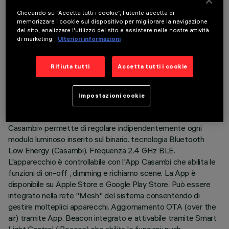
Cliccando su “Accetta tutti i cookie”, l'utente accetta di
DATI TECNICI
memorizzare i cookie sul dispositivo per migliorare la navigazione
del sito, analizzare l'utilizzo del sito e assistere nelle nostre attività
ULTIMO AGGIORNAMENTO: 03/08/2026
di marketing.
Ulteriori informazioni
DESCRIZIONE
Rifiuta tutti
Accetta tutti i cookie
Proiettore orientabile miniaturizzato completo di adattatore
per installazione su binario a bassa tensione 48V. L’adattatore
Impostazioni cookie
in materiale termoplasticoinclude il circuito driver DC/DC con
protocollo Bluetooth. La tecnologia integrata «Bluetooth
Casambi» permette di regolare indipendentemente ogni
modulo luminoso inserito sul binario. tecnologia Bluetooth
Low Energy (Casambi). Frequenza 2.4 GHz BLE.
L'apparecchio è controllabile con l'App Casambi che abilita le
funzioni di on-off , dimming e richiamo scene. La App è
disponibile su Apple Store e Google Play Store. Può essere
integrato nella rete "Mesh" del sistema consentendo di
gestire molteplici apparecchi. Aggiornamento OTA (over the
air) tramite App. Beacon integrato e attivabile tramite Smart