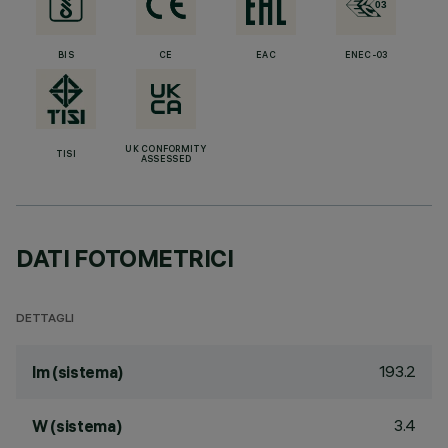
BIS
CE
EAC
ENEC-03
UK CONFORMITY
TISI
ASSESSED
DATI FOTOMETRICI
DETTAGLI
193.2
lm (sistema)
3.4
W (sistema)