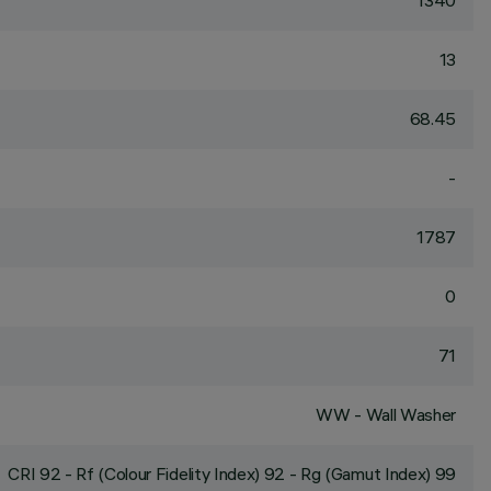
1340
13
68.45
-
1787
0
71
WW - Wall Washer
CRI
92
- Rf (Colour Fidelity Index) 92 - Rg (Gamut Index) 99