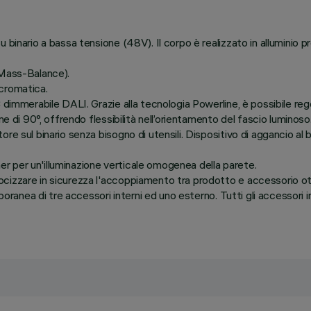
 binario a bassa tensione (48V). Il corpo è realizzato in alluminio 
(Mass-Balance).
cromatica.
dimmerabile DALI. Grazie alla tecnologia Powerline, è possibile rego
e di 90°, offrendo flessibilità nell’orientamento del fascio luminoso
re sul binario senza bisogno di utensili. Dispositivo di aggancio a
 per un'illuminazione verticale omogenea della parete.
ocizzare in sicurezza l'accoppiamento tra prodotto e accessorio 
poranea di tre accessori interni ed uno esterno. Tutti gli accessori in