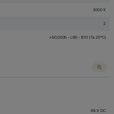
3000 K
2
>50,000h - L90 - B10 (Ta 25°C)
48 V DC