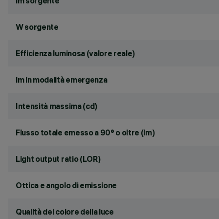
lm sorgente
W sorgente
Efficienza luminosa (valore reale)
lm in modalità emergenza
Intensità massima (cd)
Flusso totale emesso a 90° o oltre (lm)
Light output ratio (LOR)
Ottica e angolo di emissione
Qualità del colore della luce