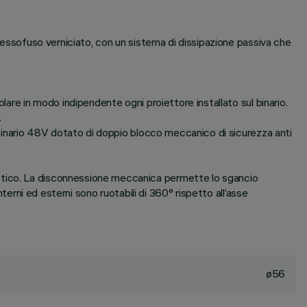
pressofuso verniciato, con un sistema di dissipazione passiva che
lare in modo indipendente ogni proiettore installato sul binario.
.
l binario 48V dotato di doppio blocco meccanico di sicurezza anti
ottico. La disconnessione meccanica permette lo sgancio
terni ed esterni sono ruotabili di 360° rispetto all’asse
ø56