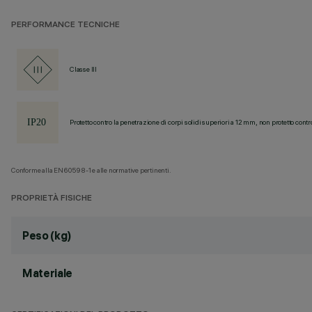
PERFORMANCE TECNICHE
Classe III
Protetto contro la penetrazione di corpi solidi superiori a 12 mm, non protetto contr
Conforme alla EN60598-1 e alle normative pertinenti.
PROPRIETÀ FISICHE
Peso (kg)
Materiale