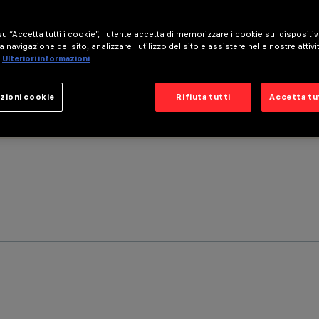
u “Accetta tutti i cookie”, l'utente accetta di memorizzare i cookie sul dispositi
a navigazione del sito, analizzare l'utilizzo del sito e assistere nelle nostre attivi
Ulteriori informazioni
zioni cookie
Rifiuta tutti
Accetta tut