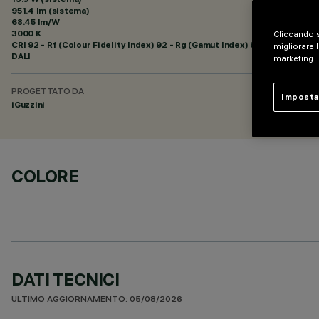
951.4 lm (sistema)
68.45 lm/W
3000 K
Cliccando s
CRI
92
- Rf (Colour Fidelity Index) 92 - Rg (Gamut Index) 99
migliorare l
DALI
marketing.
PROGETTATO DA
Imposta
iGuzzini
COLORE
DATI TECNICI
ULTIMO AGGIORNAMENTO: 05/08/2026