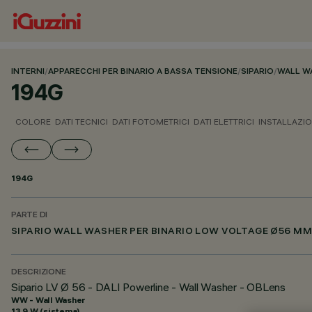
INTERNI
/
APPARECCHI PER BINARIO A BASSA TENSIONE
/
SIPARIO
/
WALL W
194G
COLORE
DATI TECNICI
DATI FOTOMETRICI
DATI ELETTRICI
INSTALLAZI
194G
PARTE DI
SIPARIO WALL WASHER PER BINARIO LOW VOLTAGE Ø56 MM
DESCRIZIONE
Sipario LV Ø 56 - DALI Powerline - Wall Washer - OBLens
WW - Wall Washer
13.9 W (sistema)