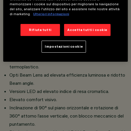
memorizzare i cookie sul dispositivo per migliorare la navigazione
del sito, analizzare l'utilizzo del sito e assistere nelle nostre attività
di marketing.
Ulteriori informazioni
Installazione su binario Low Voltage (48V).
Proiettori miniaturizzati con converter DC/DC integrato
Rifiuta tutti
Accetta tutti i cookie
a scomparsa nell’adattatore.
Connessione adattatore - binario con sistema rapido a
Impostazioni cookie
scatto.
Realizzato in pressofusione di alluminio e materiale
termoplastico.
Opti Beam Lens ad elevata efficienza luminosa e ridotto
Beam angle.
Versioni LED ad elevato indice di resa cromatica.
Elevato comfort visivo.
Inclinazione di 90° sul piano orizzontale e rotazione di
360° attorno l’asse verticale, con blocco meccanico del
puntamento.