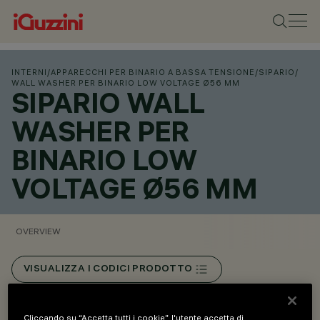
INTERNI
/
APPARECCHI PER BINARIO A BASSA TENSIONE
/
SIPARIO
/
WALL WASHER PER BINARIO LOW VOLTAGE Ø56 MM
SIPARIO WALL
WASHER PER
BINARIO LOW
VOLTAGE Ø56 MM
OVERVIEW
VISUALIZZA I CODICI PRODOTTO
Overview
Cliccando su “Accetta tutti i cookie”, l'utente accetta di