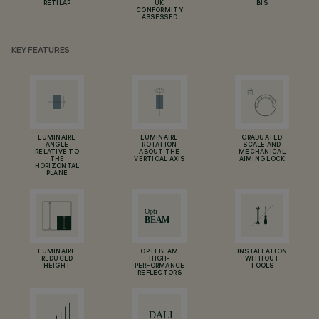
RETILAP
UK
BIS
CONFORMITY
ASSESSED
KEY FEATURES
LUMINAIRE
LUMINAIRE
GRADUATED
ANGLE
ROTATION
SCALE AND
RELATIVE TO
ABOUT THE
MECHANICAL
THE
VERTICAL AXIS
AIMING LOCK
HORIZONTAL
PLANE
LUMINAIRE
OPTI BEAM
INSTALLATION
REDUCED
HIGH-
WITHOUT
HEIGHT
PERFORMANCE
TOOLS
REFLECTORS