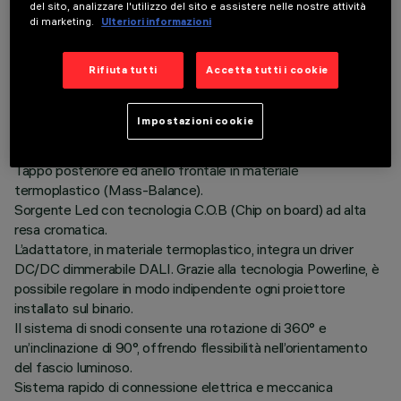
del sito, analizzare l'utilizzo del sito e assistere nelle nostre attività
di marketing.
Ulteriori informazioni
DESCRIZIONE
Proiettore compatto completo di adattatore per
Rifiuta tutti
Accetta tutti i cookie
l’installazione su binario a bassa tensione (48V). Il corpo è
realizzato in alluminio pressofuso verniciato, con un sistema di
Impostazioni cookie
dissipazione passiva che assicura una gestione termica
ottimale.
Tappo posteriore ed anello frontale in materiale
termoplastico (Mass-Balance).
Sorgente Led con tecnologia C.O.B (Chip on board) ad alta
resa cromatica.
L’adattatore, in materiale termoplastico, integra un driver
DC/DC dimmerabile DALI. Grazie alla tecnologia Powerline, è
possibile regolare in modo indipendente ogni proiettore
installato sul binario.
Il sistema di snodi consente una rotazione di 360° e
un’inclinazione di 90°, offrendo flessibilità nell’orientamento
del fascio luminoso.
Sistema rapido di connessione elettrica e meccanica