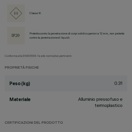
Classe III
Protetto contro la penetrazione di corpi solidi superiori a 12 mm, non protetto
contro la penetrazione di liquidi.
Conforme alla EN60598-1 e alle normative pertinenti.
PROPRIETÀ FISICHE
0.31
Peso (kg)
Alluminio pressofuso e
Materiale
termoplastico
CERTIFICAZIONI DEL PRODOTTO