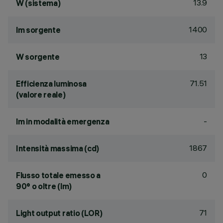
13.9
W (sistema)
1400
lm sorgente
13
W sorgente
71.51
Efficienza luminosa
(valore reale)
-
lm in modalità emergenza
1867
Intensità massima (cd)
0
Flusso totale emesso a
90° o oltre (lm)
71
Light output ratio (LOR)