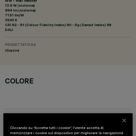
WW - Wall Washer
13.9 W (sistema)
994 lm (sistema)
71.51 lm/W
3500 K
CRI
92
- Rf (Colour Fidelity Index) 90 - Rg (Gamut Index) 98
DALI
PROGETTATO DA
iGuzzini
COLORE
DATI TECNICI
Cliccando su “Accetta tutti i cookie”, l'utente accetta di
memorizzare i cookie sul dispositivo per migliorare la navigazione
ULTIMO AGGIORNAMENTO: 05/08/2026