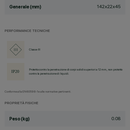
142x22x45
Generale (mm)
PERFORMANCE TECNICHE
Classe III
Protetto contro la penetrazione di corpi solidi superiori a 12 mm, non protetto
contro la penetrazione di liquidi.
Conforme alla EN60598-1 e alle normative pertinenti.
PROPRIETÀ FISICHE
0.08
Peso (kg)