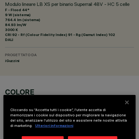
Modulo lineare LB XS per binario Superrail 48V - HC 5 celle
F - Flood 44°
9 W (sistema)
764.4 lm (sistema)
84.93 lm/W
3000 K
CRI
92
- Rf (Colour Fidelity Index) 91 - Rg (Gamut Index) 102
DALI
PROGETTATO DA
iGuzzini
COLORE
Cliccando su “Accetta tutti i cookie”, l'utente accetta di
memorizzare i cookie sul dispositivo per migliorare la navigazione
del sito, analizzare l'utilizzo del sito e assistere nelle nostre attività
di marketing.
Ulteriori informazioni
DATI TECNICI