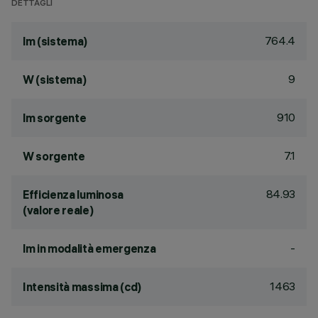
DETTAGLI
764.4
lm (sistema)
9
W (sistema)
910
lm sorgente
7.1
W sorgente
84.93
Efficienza luminosa
(valore reale)
-
lm in modalità emergenza
1463
Intensità massima (cd)