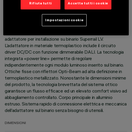
Rifiuta tutti
Accetta tutti i cookie
ULTIMO AGGIORNAMENTO: 04/08/2026
Impostazioni cookie
DESCRIZIONE
Modulo lineare fisso a 5 elementi ottici completo di
adattatore per installazione su binario Superrail LV.
L’adattatore in materiale termoplastico include il circuito
driver DC/DC con funzione dimmerabile DALI. La tecnologia
integrata «power line» permette di regolare
indipendentemente ogni modulo luminoso inserito sul binario.
Ottiche fisse con riflettori Opti-Beam ad alta definizione in
termoplastico metallizzato. Nonostante le dimensioni minime
del prodotto, la tecnologia brevettata del sistema ottico
garantisce un flusso efficace ed un elevato comfort visivo ad
abbagliamento controllato. Corpo principale in alluminio
estruso. Sistema rapido di connessione elettrica e meccanica
dell’adattatore sul binario senza bisogno di utensili.
DIMENSIONI