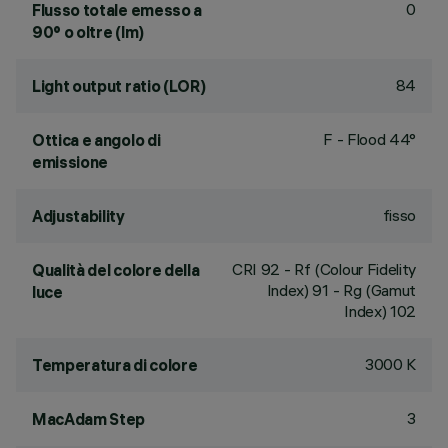
0
Flusso totale emesso a
90° o oltre (lm)
84
Light output ratio (LOR)
F - Flood 44°
Ottica e angolo di
emissione
fisso
Adjustability
CRI
92
- Rf (Colour Fidelity
Qualità del colore della
Index) 91 - Rg (Gamut
luce
Index) 102
3000 K
Temperatura di colore
3
MacAdam Step