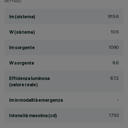
DETTAGLI
915.6
lm (sistema)
10.5
W (sistema)
1090
lm sorgente
8.6
W sorgente
87.2
Efficienza luminosa
(valore reale)
-
lm in modalità emergenza
1753
Intensità massima (cd)