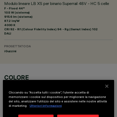
Modulo lineare LB XS per binario Superrail 48V - HC 5 celle
F - Flood 44°
10.5 W (sistema)
915.6 lm (sistema)
87.2 lm/W
4000 K
CRI
92
- Rf (Colour Fidelity Index) 94 - Rg (Gamut Index) 102
DALI
PROGETTATO DA
iGuzzini
COLORE
Cliccando su “Accetta tutti i cookie”, l'utente accetta di
memorizzare i cookie sul dispositivo per migliorare la navigazione
del sito, analizzare l'utilizzo del sito e assistere nelle nostre attività
di marketing.
Ulteriori informazioni
DATI TECNICI