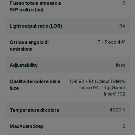
0
Flusso totale emesso a
90° o oltre (lm)
84
Light output ratio (LOR)
F - Flood 44°
Ottica e angolo di
emissione
fisso
Adjustability
CRI
92
- Rf (Colour Fidelity
Qualità del colore della
Index) 94 - Rg (Gamut
luce
Index) 102
4000 K
Temperatura di colore
3
MacAdam Step