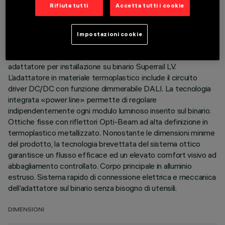
Rifiuta tutti
Accetta tutti i cookie
ULTIMO AGGIORNAMENTO: 07/08/2026
Impostazioni cookie
DESCRIZIONE
Modulo lineare fisso a 5 elementi ottici completo di
adattatore per installazione su binario Superrail LV.
L’adattatore in materiale termoplastico include il circuito
driver DC/DC con funzione dimmerabile DALI. La tecnologia
integrata «power line» permette di regolare
indipendentemente ogni modulo luminoso inserito sul binario.
Ottiche fisse con riflettori Opti-Beam ad alta definizione in
termoplastico metallizzato. Nonostante le dimensioni minime
del prodotto, la tecnologia brevettata del sistema ottico
garantisce un flusso efficace ed un elevato comfort visivo ad
abbagliamento controllato. Corpo principale in alluminio
estruso. Sistema rapido di connessione elettrica e meccanica
dell’adattatore sul binario senza bisogno di utensili.
DIMENSIONI