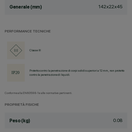
142x22x45
Generale (mm)
PERFORMANCE TECNICHE
Classe III
Protetto contro la penetrazione di corpi solidi superiori a 12 mm, non protetto
contro la penetrazione di liquidi.
Conforme alla EN60598-1 e alle normative pertinenti.
PROPRIETÀ FISICHE
0.08
Peso (kg)