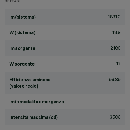
DETTAGLI
1831.2
lm (sistema)
18.9
W (sistema)
2180
lm sorgente
17
W sorgente
96.89
Efficienza luminosa
(valore reale)
-
lm in modalità emergenza
3506
Intensità massima (cd)