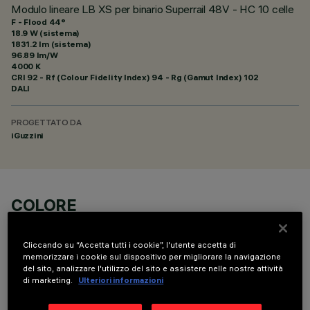
Modulo lineare LB XS per binario Superrail 48V - HC 10 celle
F - Flood 44°
18.9 W (sistema)
1831.2 lm (sistema)
96.89 lm/W
4000 K
CRI
92
- Rf (Colour Fidelity Index) 94 - Rg (Gamut Index) 102
DALI
PROGETTATO DA
iGuzzini
COLORE
Cliccando su “Accetta tutti i cookie”, l'utente accetta di
memorizzare i cookie sul dispositivo per migliorare la navigazione
del sito, analizzare l'utilizzo del sito e assistere nelle nostre attività
di marketing.
Ulteriori informazioni
DATI TECNICI