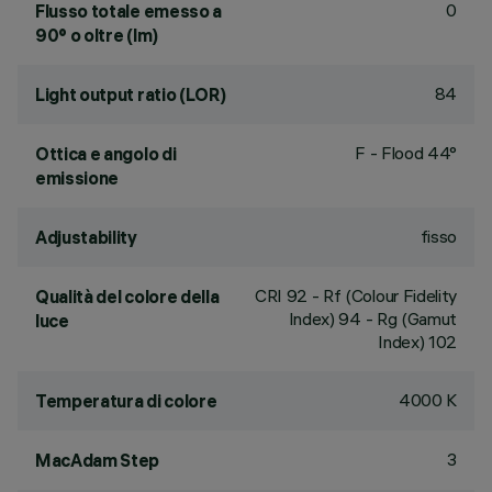
0
Flusso totale emesso a
90° o oltre (lm)
84
Light output ratio (LOR)
F - Flood 44°
Ottica e angolo di
emissione
fisso
Adjustability
CRI
92
- Rf (Colour Fidelity
Qualità del colore della
Index) 94 - Rg (Gamut
luce
Index) 102
4000 K
Temperatura di colore
3
MacAdam Step