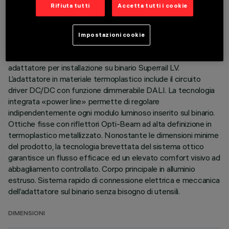
Rifiuta tutti
Accetta tutti i cookie
ULTIMO AGGIORNAMENTO: 04/08/2026
Impostazioni cookie
DESCRIZIONE
Modulo lineare fisso a 10 elementi ottici completo di
adattatore per installazione su binario Superrail LV.
L’adattatore in materiale termoplastico include il circuito
driver DC/DC con funzione dimmerabile DALI. La tecnologia
integrata «power line» permette di regolare
indipendentemente ogni modulo luminoso inserito sul binario.
Ottiche fisse con riflettori Opti-Beam ad alta definizione in
termoplastico metallizzato. Nonostante le dimensioni minime
del prodotto, la tecnologia brevettata del sistema ottico
garantisce un flusso efficace ed un elevato comfort visivo ad
abbagliamento controllato. Corpo principale in alluminio
estruso. Sistema rapido di connessione elettrica e meccanica
dell’adattatore sul binario senza bisogno di utensili.
DIMENSIONI