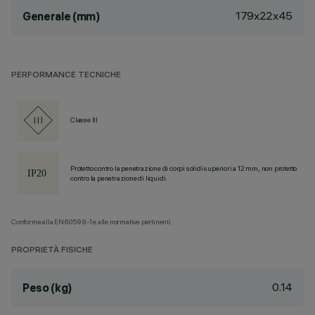
179x22x45
Generale (mm)
PERFORMANCE TECNICHE
Classe III
Protetto contro la penetrazione di corpi solidi superiori a 12 mm, non protetto
contro la penetrazione di liquidi.
Conforme alla EN60598-1 e alle normative pertinenti.
PROPRIETÀ FISICHE
0.14
Peso (kg)