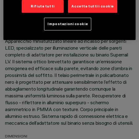
DATI TECNICI
Rifiuta tutti
Accetta tutti i cookie
ULTIMO AGGIORNAMENTO: 07/08/2026
Impostazioni cookie
DESCRIZIONE
Apparecchio miniaturizzato lineare ad incasso per sorgenti
LED, specializzato per illuminazione verticale delle pareti
completo di adattatore per installazione su binario Superrail
LV. Il sistema ottico brevettato garantisce un’emissione
omogenea ed efficace sulla parete, evitando zone d’ombra in
prossimità del soffitto. Il telaio perimetrale in policarbonato
nero è progettato per attenuare sensibilmente l’effetto di
abbagliamento longitudinale garantendo comunque la
massima uniformità luminosa sulla parete. Recuperatore di
flusso - riflettore in alluminio superpuro - schermo
asimmetrico in PMMA con texture. Corpo principale in
alluminio estruso. Sistema rapido di connessione elettrica e
meccanica dell’adattatore sul binario senza bisogno di utensili.
DIMENSIONI