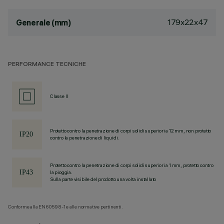
179x22x47
Generale (mm)
PERFORMANCE TECNICHE
Classe II
Protetto contro la penetrazione di corpi solidi superiori a 12 mm, non protetto
contro la penetrazione di liquidi.
Protetto contro la penetrazione di corpi solidi superiori a 1 mm, protetto contro
la pioggia.
Sulla parte visibile del prodotto una volta installato
Conforme alla EN60598-1 e alle normative pertinenti.