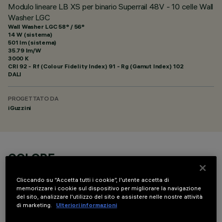
Modulo lineare LB XS per binario Superrail 48V - 10 celle Wall
Washer LGC
Wall Washer LGC 58° / 56°
14 W (sistema)
501 lm (sistema)
35.79 lm/W
3000 K
CRI
92
- Rf (Colour Fidelity Index) 91 - Rg (Gamut Index) 102
DALI
PROGETTATO DA
iGuzzini
COLORE
Cliccando su “Accetta tutti i cookie”, l'utente accetta di
memorizzare i cookie sul dispositivo per migliorare la navigazione
del sito, analizzare l'utilizzo del sito e assistere nelle nostre attività
di marketing.
Ulteriori informazioni