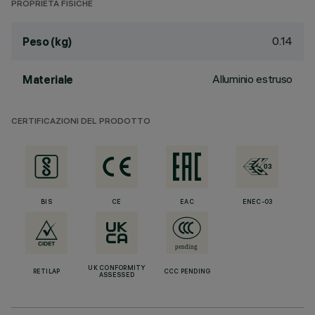
PROPRIETÀ FISICHE
0.14
Peso (kg)
Alluminio estruso
Materiale
CERTIFICAZIONI DEL PRODOTTO
BIS
CE
EAC
ENEC-03
UK CONFORMITY
RETILAP
CCC PENDING
ASSESSED