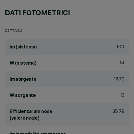
DATI FOTOMETRICI
DETTAGLI
501
lm (sistema)
14
W (sistema)
1670
lm sorgente
13
W sorgente
35.79
Efficienza luminosa
(valore reale)
-