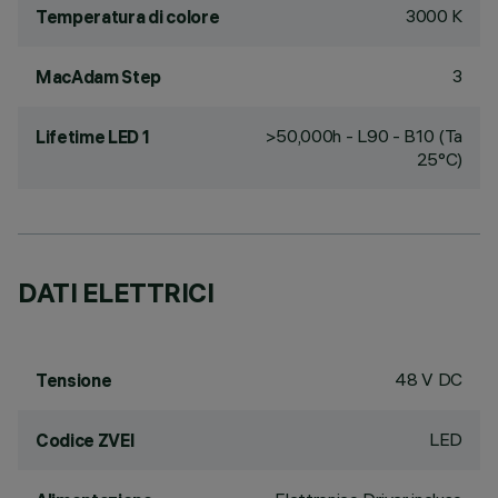
3000 K
Temperatura di colore
3
MacAdam Step
>50,000h - L90 - B10 (Ta
Lifetime LED 1
25°C)
DATI ELETTRICI
48 V DC
Tensione
LED
Codice ZVEI