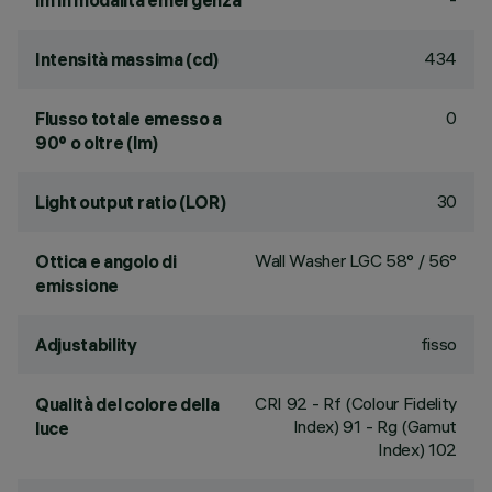
lm in modalità emergenza
434
Intensità massima (cd)
0
Flusso totale emesso a
90° o oltre (lm)
30
Light output ratio (LOR)
Wall Washer LGC 58° / 56°
Ottica e angolo di
emissione
fisso
Adjustability
CRI
92
- Rf (Colour Fidelity
Qualità del colore della
Index) 91 - Rg (Gamut
luce
Index) 102