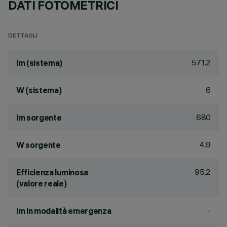
DATI FOTOMETRICI
DETTAGLI
571.2
lm (sistema)
6
W (sistema)
680
lm sorgente
4.9
W sorgente
95.2
Efficienza luminosa
(valore reale)
-
lm in modalità emergenza