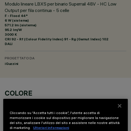
Modulo lineare LBXS per binario Superrail 48V - HC Low
Output per fila continua - 5 celle
F - Flood 44°
6 W (sistema)
571.2 lm (sistema)
95.2 lm/W
3000 K
CRI
92
- Rf (Colour Fidelity Index) 91 - Rg (Gamut Index) 102
DALI
PROGETTATO DA
iGuzzini
COLORE
Cliccando su “Accetta tutti i cookie”, l'utente accetta di
memorizzare i cookie sul dispositivo per migliorare la navigazione
del sito, analizzare l'utilizzo del sito e assistere nelle nostre attività
di marketing.
Ulteriori informazioni