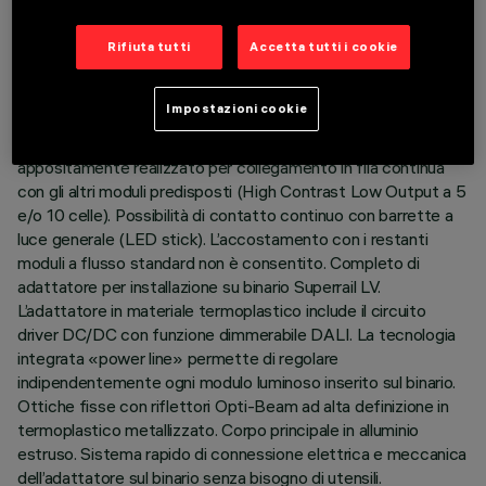
DATI TECNICI
Rifiuta tutti
Accetta tutti i cookie
ULTIMO AGGIORNAMENTO: 07/08/2026
DESCRIZIONE
Impostazioni cookie
Modulo lineare fisso a 5 elementi ottici a flusso ridotto,
appositamente realizzato per collegamento in fila continua
con gli altri moduli predisposti (High Contrast Low Output a 5
e/o 10 celle). Possibilità di contatto continuo con barrette a
luce generale (LED stick). L’accostamento con i restanti
moduli a flusso standard non è consentito. Completo di
adattatore per installazione su binario Superrail LV.
L’adattatore in materiale termoplastico include il circuito
driver DC/DC con funzione dimmerabile DALI. La tecnologia
integrata «power line» permette di regolare
indipendentemente ogni modulo luminoso inserito sul binario.
Ottiche fisse con riflettori Opti-Beam ad alta definizione in
termoplastico metallizzato. Corpo principale in alluminio
estruso. Sistema rapido di connessione elettrica e meccanica
dell’adattatore sul binario senza bisogno di utensili.