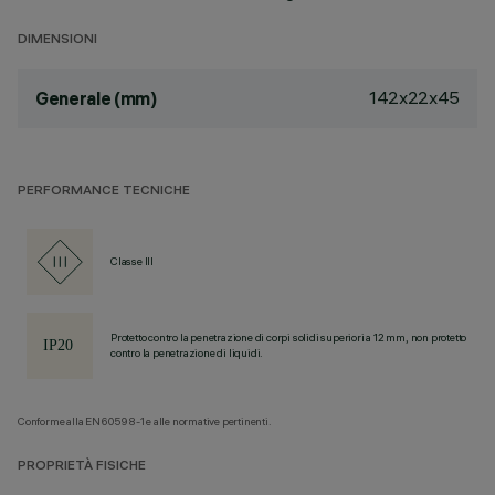
DIMENSIONI
142x22x45
Generale (mm)
PERFORMANCE TECNICHE
Classe III
Protetto contro la penetrazione di corpi solidi superiori a 12 mm, non protetto
contro la penetrazione di liquidi.
Conforme alla EN60598-1 e alle normative pertinenti.
PROPRIETÀ FISICHE