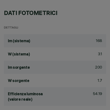
DATI FOTOMETRICI
DETTAGLI
168
lm (sistema)
3.1
W (sistema)
200
lm sorgente
1.7
W sorgente
54.19
Efficienza luminosa
(valore reale)