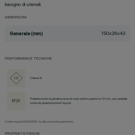
bisogno di utensili.
DIMENSIONI
150x26x43
Generale (mm)
PERFORMANCE TECNICHE
Classe III
Protetto contro la penetrazione di corpi solidi superiori a 12 mm, non protetto
contro la penetrazione di liquidi.
Conforme alla EN60598-1 e alle normative pertinenti.
PROPRIETÀ FISICHE