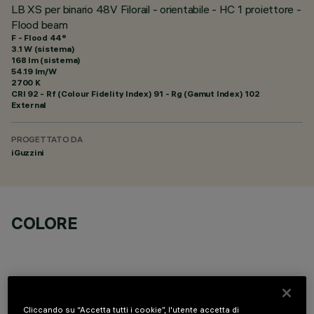
LB XS per binario 48V Filorail - orientabile - HC 1 proiettore -
Flood beam
F - Flood 44°
3.1 W (sistema)
168 lm (sistema)
54.19 lm/W
2700 K
CRI
92
- Rf (Colour Fidelity Index) 91 - Rg (Gamut Index) 102
External
PROGETTATO DA
iGuzzini
COLORE
Cliccando su “Accetta tutti i cookie”, l'utente accetta di