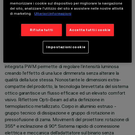
DATI TECNICI
memorizzare i cookie sul dispositivo per migliorare la navigazione
del sito, analizzare l'utilizzo del sito e assistere nelle nostre attività
ULTIMO AGGIORNAMENTO: 06/08/2026
di marketing.
Ulteriori informazioni
DESCRIZIONE
Rifiuta tutti
Accetta tutti i cookie
Proiettore orientabile miniaturizzato completo di adattatore
per installazione su binario a bassa tensione 48V Adattatore
Impostazioni cookie
in materiale termoplastico completo di circuito driver con
tecnologia PWM (Pulse with modulation). La tecnologia
integrata PWM permette di regolare l’intensità luminosa
creando l’effetto di una luce dimmerata senza alterare la
qualità della luce stessa. Nonostante le dimensioni extra-
compatte del prodotto, la tecnologia brevettata del sistema
ottico garantisce un flusso efficace ed un elevato comfort
visivo. Riflettore Opti-Beam ad alta definizione in
termoplastico metallizzato. Corpo in alluminio estruso -
gruppo tecnico di dissipazione e gruppo di rotazione in
pressofusione di zama. Movimenti del proiettore: rotazione di
355° e inclinazione di 90°. Sistema rapido di connessione
elettrica e meccanica dell’adattatore sul binario senza