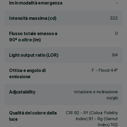
-
lm in modalità emergenza
322
Intensità massima (cd)
0
Flusso totale emesso a
90° o oltre (lm)
84
Light output ratio (LOR)
F - Flood 44°
Ottica e angolo di
emissione
rotazione e inclinazione
Adjustability
su/giù
CRI
92
- Rf (Colour Fidelity
Qualità del colore della
Index) 91 - Rg (Gamut
luce
Index) 102