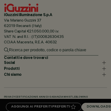
iGuzzini illuminazione S.p.A
Via Mariano Guzzini 37
62019 Recanati (Italy)
Share Capital €21.050.000,00 i.v.
VAT N. and R.I. : (IT)00082630435
CCIAA Macerata, R.E.A. 40632
Contatti e dove trovarci
Social
Prodotti
Chi siamo
PRIVACY
CERTIFICAZIONI
5 ANNI DI GARANZIA
WHISTLEBLOWING
COOKIE POLICY
DICHIARAZIONE DI ACCESSIBILITÀ
I NOSTRI CODICI
AGGIUNGI AI PREFERITI
PREFERITI
DOWNLOADS
KNOWLEDGE BASE (LOGIN NECESSARIO)
DOWNLOADS