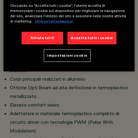
Cliccando su “Accetta tutti i cookie”, l'utente accetta di
memorizzare i cookie sul dispositivo per migliorare la navigazione
del sito, analizzare l'utilizzo del sito e assistere nelle nostre attività
Installazione su binario Filorail 48V (16A).
di marketing.
Ulteriori informazioni
Proiettori miniaturizzati con driver integrato a scomparsa
nell’adattatore.
Rifiuta tutti
Accetta tutti i cookie
Proiettore miniaturizzato orientabile con movimento
basculante e rotazione.
Impostazioni cookie
Connessione adattatore a binario senza bisogno di
utensili.
Corpi principali realizzati in alluminio.
Ottiche Opti Beam ad alta definizione in termoplastico
metallizzato.
Elevato comfort visivo.
Adattatore in materiale termoplastico completo di
circuito driver con tecnologia PWM (Pulse With
Modulation).