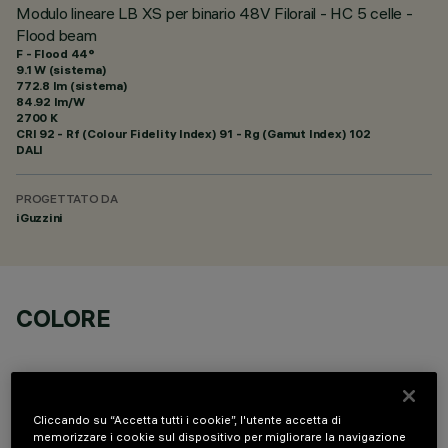
Modulo lineare LB XS per binario 48V Filorail - HC 5 celle -
Flood beam
F - Flood 44°
9.1 W (sistema)
772.8 lm (sistema)
84.92 lm/W
2700 K
CRI
92
- Rf (Colour Fidelity Index) 91 - Rg (Gamut Index) 102
DALI
PROGETTATO DA
iGuzzini
COLORE
Cliccando su “Accetta tutti i cookie”, l'utente accetta di
memorizzare i cookie sul dispositivo per migliorare la navigazione