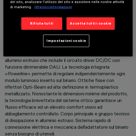
del sito, analizzare l'utilizzo del sito e assistere nelle nostre attività
DATI TECNICI
di marketing.
Ulteriori informazioni
ULTIMO AGGIORNAMENTO: 06/08/2026
Rifiuta tutti
Accetta tutti i cookie
DESCRIZIONE
Modulo lineare fisso a 5 elementi ottici completo di
Impostazioni cookie
adattatore per installazione su binario a bassa tensione 48V
Filorail. Corpo principale e gruppo tecnico di dissipazione in
alluminio estruso che include il circuito driver DC/DC con
funzione dimmerabile DALI. La tecnologia integrata
«Powerline» permette di regolare indipendentemente ogni
modulo luminoso inserito sul binario. Ottiche fisse con
riflettori Opti-Beam ad alta definizione in termoplastico
metallizzato. Nonostante le dimensioni minime del prodotto,
la tecnologia brevettata del sistema ottico garantisce un
flusso efficace ed un elevato comfort visivo ad
abbagliamento controllato. Corpo principale e gruppo tecnico
di dissipazione in alluminio estruso. Sistema rapido di
connessione elettrica e meccanica dell’adattatore sul binario
senza bisogno di utensili.