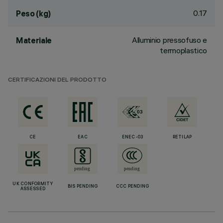
0.17
Peso (kg)
Alluminio pressofuso e
Materiale
termoplastico
CERTIFICAZIONI DEL PRODOTTO
CE
EAC
ENEC-03
RETILAP
UK CONFORMITY
BIS PENDING
CCC PENDING
ASSESSED