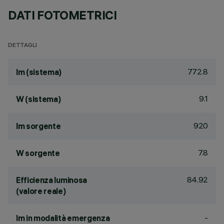
DATI FOTOMETRICI
DETTAGLI
772.8
lm (sistema)
9.1
W (sistema)
920
lm sorgente
7.8
W sorgente
84.92
Efficienza luminosa
(valore reale)
-
lm in modalità emergenza