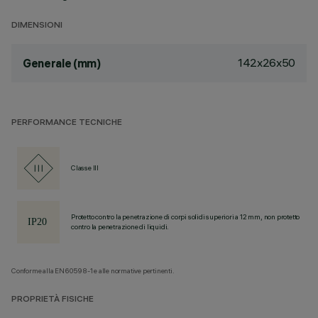
DIMENSIONI
142x26x50
Generale (mm)
PERFORMANCE TECNICHE
Classe III
Protetto contro la penetrazione di corpi solidi superiori a 12 mm, non protetto
contro la penetrazione di liquidi.
Conforme alla EN60598-1 e alle normative pertinenti.
PROPRIETÀ FISICHE