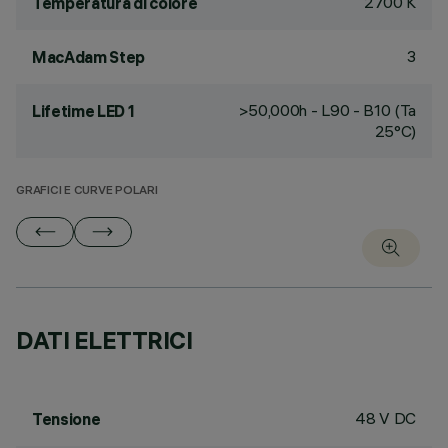
2700 K
Temperatura di colore
3
MacAdam Step
>50,000h - L90 - B10 (Ta
Lifetime LED 1
25°C)
GRAFICI E CURVE POLARI
DATI ELETTRICI
48 V DC
Tensione