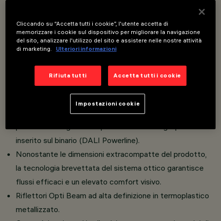
Cliccando su “Accetta tutti i cookie”, l'utente accetta di
Unità luminosa composta da un proiettore orientabile
memorizzare i cookie sul dispositivo per migliorare la navigazione
del sito, analizzare l'utilizzo del sito e assistere nelle nostre attività
miniaturizzato, completa di adattatore per installazione
di marketing.
Ulteriori informazioni
su binario a bassa tensione 48V Filorail.
L’adattatore in materiale termoplastico (LB XS
Rifiuta tutti
Accetta tutti i cookie
1x) include il circuito driver DC/DC con funzione
dimmerabile DALI Broadcast (PWM).
Impostazioni cookie
La tecnologia integrata Powerline (LB XS 5x/10x)
permette di regolare indipendentemente ogni proiettore
inserito sul binario (DALI Powerline).
Nonostante le dimensioni extracompatte del prodotto,
la tecnologia brevettata del sistema ottico garantisce
flussi efficaci e un elevato comfort visivo.
Riflettori Opti Beam ad alta definizione in termoplastico
metallizzato.