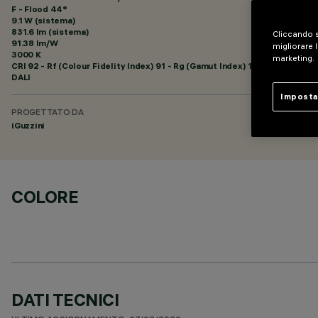
F - Flood 44°
9.1 W (sistema)
831.6 lm (sistema)
Cliccando s
91.38 lm/W
migliorare l
3000 K
marketing.
CRI
92
- Rf (Colour Fidelity Index) 91 - Rg (Gamut Index) 102
DALI
Imposta
PROGETTATO DA
iGuzzini
COLORE
DATI TECNICI