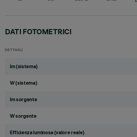
CE
EAC
ENEC-03
RETILAP
A
DATI FOTOMETRICI
DETTAGLI
lm (sistema)
W (sistema)
lm sorgente
W sorgente
Efficienza luminosa (valore reale)