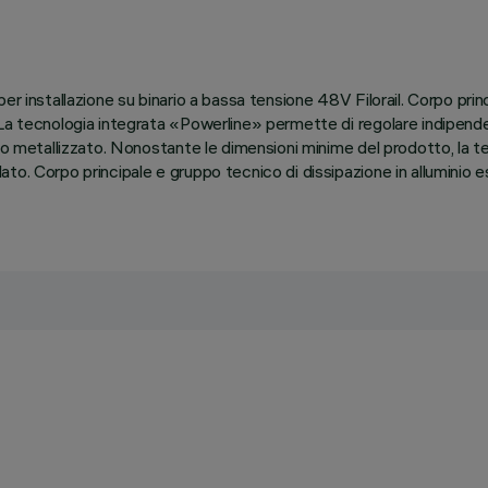
r installazione su binario a bassa tensione 48V Filorail. Corpo prin
 La tecnologia integrata «Powerline» permette di regolare indipend
ico metallizzato. Nonostante le dimensioni minime del prodotto, la 
to. Corpo principale e gruppo tecnico di dissipazione in alluminio 