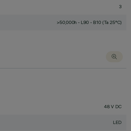
3
>50,000h - L90 - B10 (Ta 25°C)
48 V DC
LED