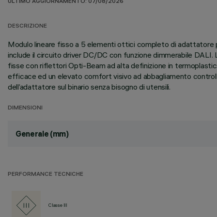
ULTIMO AGGIORNAMENTO: 07/08/2026
DESCRIZIONE
Modulo lineare fisso a 5 elementi ottici completo di adattatore pe
include il circuito driver DC/DC con funzione dimmerabile DALI.
fisse con riflettori Opti-Beam ad alta definizione in termoplast
efficace ed un elevato comfort visivo ad abbagliamento controlla
dell’adattatore sul binario senza bisogno di utensili.
DIMENSIONI
Generale (mm)
PERFORMANCE TECNICHE
Classe III