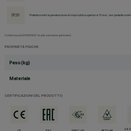
Protetto contro la penetrazione di corpi solidi superiori a 12 mm, non protetto contr
Conforme alla EN60598-1 e alle normative pertinenti.
PROPRIETÀ FISICHE
Peso (kg)
Materiale
CERTIFICAZIONI DEL PRODOTTO
UK 