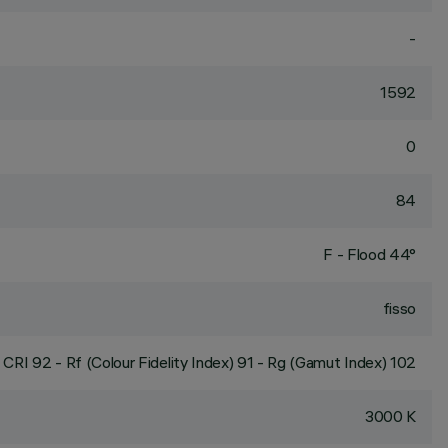
-
1592
0
84
F - Flood 44°
fisso
CRI
92
- Rf (Colour Fidelity Index) 91 - Rg (Gamut Index) 102
3000 K