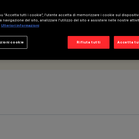
u “Accetta tutti i cookie”, l'utente accetta di memorizzare i cookie sul dispositi
a navigazione del sito, analizzare l'utilizzo del sito e assistere nelle nostre attivi
Ulteriori informazioni
zioni cookie
Rifiuta tutti
Accetta tut