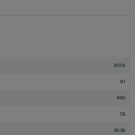
831.6
9.1
990
7.8
91.38