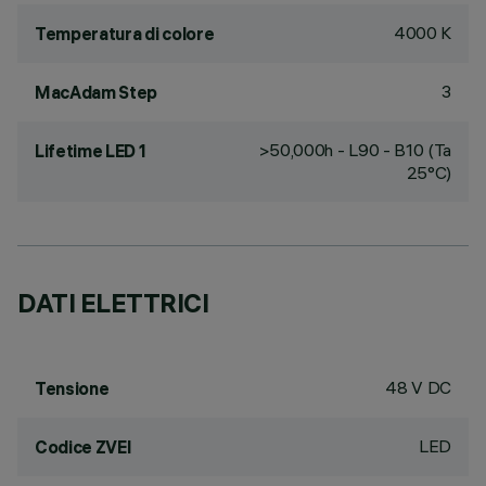
4000 K
Temperatura di colore
3
MacAdam Step
>50,000h - L90 - B10 (Ta
Lifetime LED 1
25°C)
DATI ELETTRICI
48 V DC
Tensione
LED
Codice ZVEI