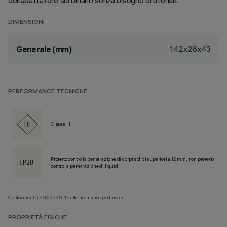
dell’adattatore sul binario senza bisogno di utensili.
DIMENSIONI
142x26x43
Generale (mm)
PERFORMANCE TECNICHE
Classe III
Protetto contro la penetrazione di corpi solidi superiori a 12 mm, non protetto
contro la penetrazione di liquidi.
Conforme alla EN60598-1 e alle normative pertinenti.
PROPRIETÀ FISICHE