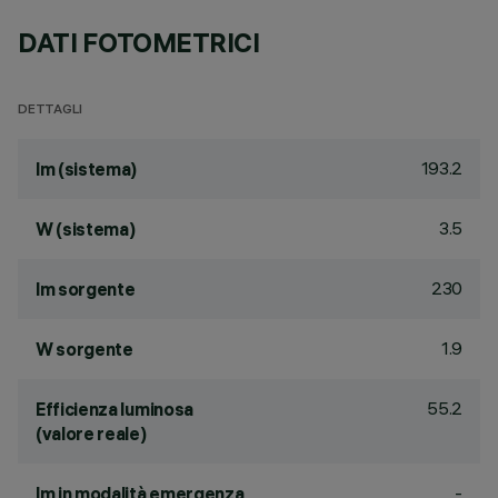
DATI FOTOMETRICI
DETTAGLI
193.2
lm (sistema)
3.5
W (sistema)
230
lm sorgente
1.9
W sorgente
55.2
Efficienza luminosa
(valore reale)
-
lm in modalità emergenza