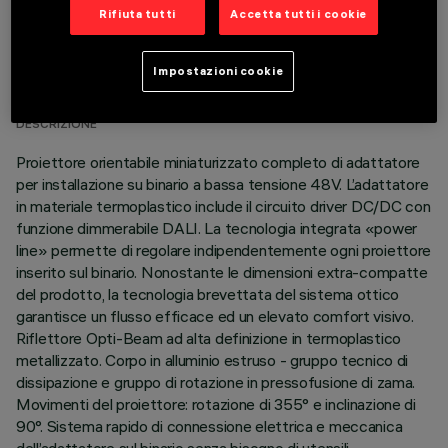
Rifiuta tutti
Accetta tutti i cookie
DATI TECNICI
Impostazioni cookie
ULTIMO AGGIORNAMENTO: 07/08/2026
DESCRIZIONE
Proiettore orientabile miniaturizzato completo di adattatore
per installazione su binario a bassa tensione 48V. L’adattatore
in materiale termoplastico include il circuito driver DC/DC con
funzione dimmerabile DALI. La tecnologia integrata «power
line» permette di regolare indipendentemente ogni proiettore
inserito sul binario. Nonostante le dimensioni extra-compatte
del prodotto, la tecnologia brevettata del sistema ottico
garantisce un flusso efficace ed un elevato comfort visivo.
Riflettore Opti-Beam ad alta definizione in termoplastico
metallizzato. Corpo in alluminio estruso - gruppo tecnico di
dissipazione e gruppo di rotazione in pressofusione di zama.
Movimenti del proiettore: rotazione di 355° e inclinazione di
90°. Sistema rapido di connessione elettrica e meccanica