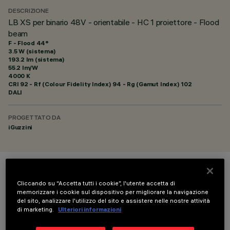
DESCRIZIONE
LB XS per binario 48V - orientabile - HC 1 proiettore - Flood
beam
F - Flood 44°
3.5 W (sistema)
193.2 lm (sistema)
55.2 lm/W
4000 K
CRI
92
- Rf (Colour Fidelity Index) 94 - Rg (Gamut Index) 102
DALI
PROGETTATO DA
iGuzzini
COLORE
Cliccando su “Accetta tutti i cookie”, l'utente accetta di
memorizzare i cookie sul dispositivo per migliorare la navigazione
del sito, analizzare l'utilizzo del sito e assistere nelle nostre attività
di marketing.
Ulteriori informazioni