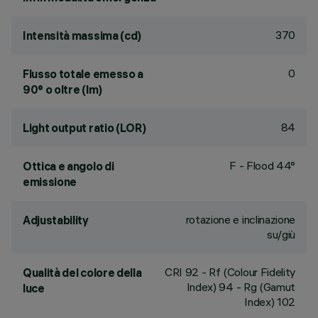
370
Intensità massima (cd)
0
Flusso totale emesso a
90° o oltre (lm)
84
Light output ratio (LOR)
F - Flood 44°
Ottica e angolo di
emissione
rotazione e inclinazione
Adjustability
su/giù
CRI
92
- Rf (Colour Fidelity
Qualità del colore della
Index) 94 - Rg (Gamut
luce
Index) 102