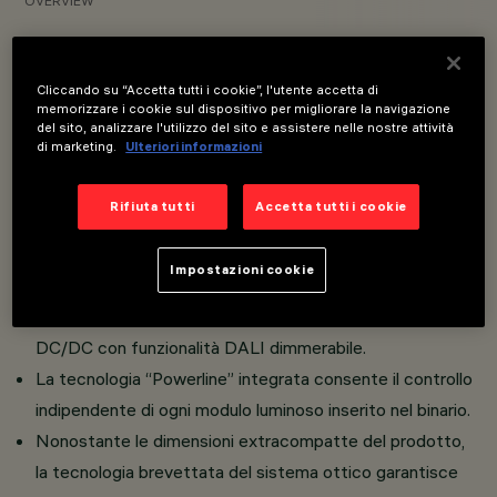
OVERVIEW
VISUALIZZA I CODICI PRODOTTO
Cliccando su “Accetta tutti i cookie”, l'utente accetta di
memorizzare i cookie sul dispositivo per migliorare la navigazione
Overview
del sito, analizzare l'utilizzo del sito e assistere nelle nostre attività
di marketing.
Ulteriori informazioni
Rifiuta tutti
Accetta tutti i cookie
Unità luminosa composta da uno o due proiettori
orientabili miniaturizzati, completa di adattatore per
Impostazioni cookie
installazione su Superrail.
L'adattatore termoplastico include il circuito driver
DC/DC con funzionalità DALI dimmerabile.
La tecnologia “Powerline” integrata consente il controllo
indipendente di ogni modulo luminoso inserito nel binario.
Nonostante le dimensioni extracompatte del prodotto,
la tecnologia brevettata del sistema ottico garantisce