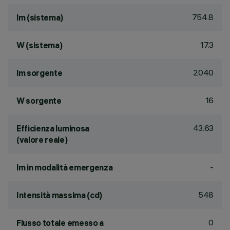
754.8
lm (sistema)
17.3
W (sistema)
2040
lm sorgente
16
W sorgente
43.63
Efficienza luminosa
(valore reale)
-
lm in modalità emergenza
548
Intensità massima (cd)
0
Flusso totale emesso a