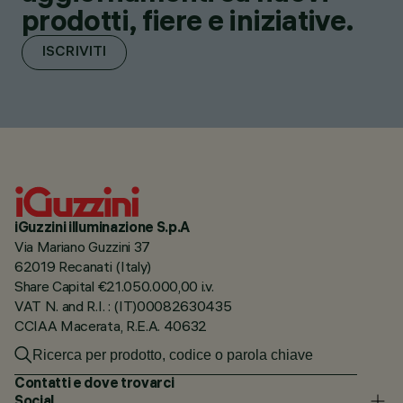
prodotti, fiere e iniziative.
ISCRIVITI
iGuzzini illuminazione S.p.A
Via Mariano Guzzini 37
62019 Recanati (Italy)
Share Capital €21.050.000,00 i.v.
VAT N. and R.I. : (IT)00082630435
CCIAA Macerata, R.E.A. 40632
Contatti e dove trovarci
Social