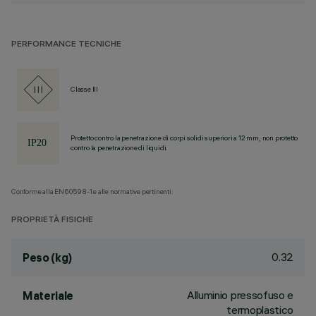
PERFORMANCE TECNICHE
Classe III
Protetto contro la penetrazione di corpi solidi superiori a 12 mm, non protetto
contro la penetrazione di liquidi.
Conforme alla EN60598-1 e alle normative pertinenti.
PROPRIETÀ FISICHE
0.32
Peso (kg)
Alluminio pressofuso e
Materiale
termoplastico