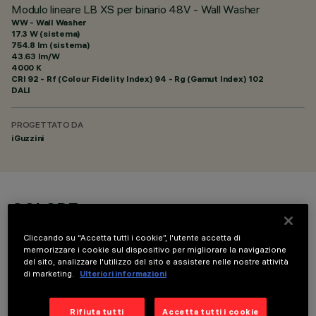
Modulo lineare LB XS per binario 48V - Wall Washer
WW - Wall Washer
17.3 W (sistema)
754.8 lm (sistema)
43.63 lm/W
4000 K
CRI
92
- Rf (Colour Fidelity Index) 94 - Rg (Gamut Index) 102
DALI
PROGETTATO DA
iGuzzini
COLORE
Cliccando su “Accetta tutti i cookie”, l'utente accetta di
memorizzare i cookie sul dispositivo per migliorare la navigazione
del sito, analizzare l'utilizzo del sito e assistere nelle nostre attività
di marketing.
Ulteriori informazioni
DATI TECNICI
Rifiuta tutti
Accetta tutti i cookie