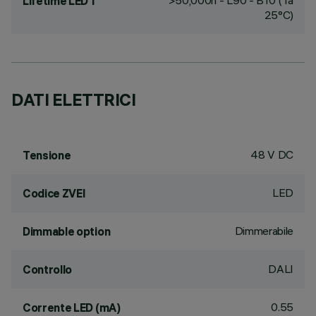
>50,000h - L90 - B10 (Ta
Lifetime LED 1
25°C)
DATI ELETTRICI
48 V DC
Tensione
LED
Codice ZVEI
Dimmerabile
Dimmable option
DALI
Controllo
0.55
Corrente LED (mA)