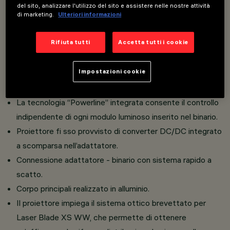
del sito, analizzare l'utilizzo del sito e assistere nelle nostre attività
di marketing.
Ulteriori informazioni
Overview
Rifiuta tutti
Accetta tutti i cookie
Installazione su binario Low Voltage (48V).
Impostazioni cookie
L'adattatore termoplastico include il circuito driver
DC/DC con funzionalità DALI dimmerabile.
La tecnologia “Powerline” integrata consente il controllo
indipendente di ogni modulo luminoso inserito nel binario.
Proiettore fi sso provvisto di converter DC/DC integrato
a scomparsa nell’adattatore.
Connessione adattatore - binario con sistema rapido a
scatto.
Corpo principali realizzato in alluminio.
Il proiettore impiega il sistema ottico brevettato per
Laser Blade XS WW, che permette di ottenere