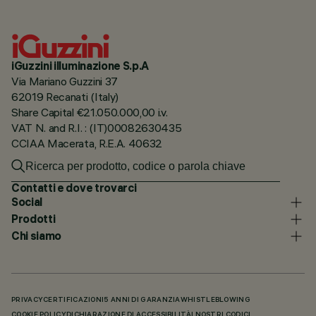
iGuzzini illuminazione S.p.A
Via Mariano Guzzini 37
62019 Recanati (Italy)
Share Capital €21.050.000,00 i.v.
VAT N. and R.I. : (IT)00082630435
CCIAA Macerata, R.E.A. 40632
Contatti e dove trovarci
Social
Prodotti
Chi siamo
PRIVACY
CERTIFICAZIONI
5 ANNI DI GARANZIA
WHISTLEBLOWING
COOKIE POLICY
DICHIARAZIONE DI ACCESSIBILITÀ
I NOSTRI CODICI