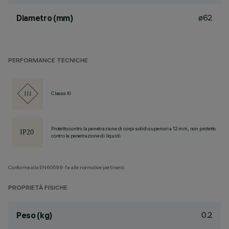
ø62
Diametro (mm)
PERFORMANCE TECNICHE
Classe III
Protetto contro la penetrazione di corpi solidi superiori a 12 mm, non protetto
contro la penetrazione di liquidi.
Conforme alla EN60598-1 e alle normative pertinenti.
PROPRIETÀ FISICHE
0.2
Peso (kg)