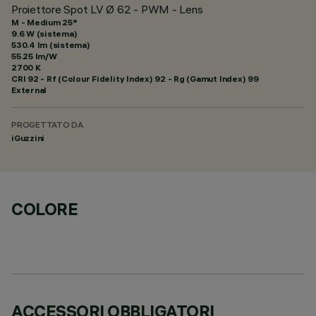
Proiettore Spot LV Ø 62 - PWM - Lens
M - Medium 25°
9.6 W (sistema)
530.4 lm (sistema)
55.25 lm/W
2700 K
CRI
92
- Rf (Colour Fidelity Index) 92 - Rg (Gamut Index) 99
External
PROGETTATO DA
iGuzzini
COLORE
ACCESSORI OBBLIGATORI