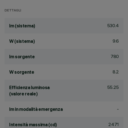
DETTAGLI
530.4
lm (sistema)
9.6
W (sistema)
780
lm sorgente
8.2
W sorgente
55.25
Efficienza luminosa
(valore reale)
-
lm in modalità emergenza
2471
Intensità massima (cd)