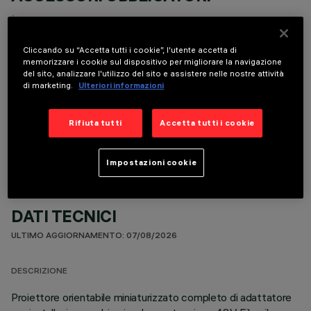
È necessario ordinare uno degli accessori obbligatori per installare e utilizzare correttamente il
prodotto:
Cliccando su “Accetta tutti i cookie”, l'utente accetta di
memorizzare i cookie sul dispositivo per migliorare la navigazione
del sito, analizzare l'utilizzo del sito e assistere nelle nostre attività
di marketing.
Ulteriori informazioni
COMPONENTI OPZIONALI
Rifiuta tutti
Accetta tutti i cookie
Impostazioni cookie
DATI TECNICI
ULTIMO AGGIORNAMENTO: 07/08/2026
DESCRIZIONE
Proiettore orientabile miniaturizzato completo di adattatore