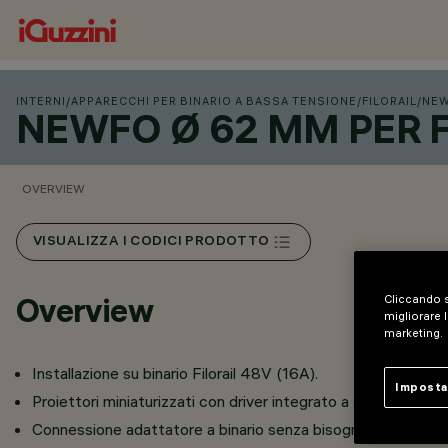
INTERNI
/
APPARECCHI PER BINARIO A BASSA TENSIONE
/
FILORAIL
/
NEW
NEWFO Ø 62 MM PER F
OVERVIEW
VISUALIZZA I CODICI PRODOTTO
Overview
Cliccando s
migliorare l
marketing.
Installazione su binario Filorail 48V (16A).
Imposta
Proiettori miniaturizzati con driver integrato a scomparsa ne
Connessione adattatore a binario senza bisogno di utensili.