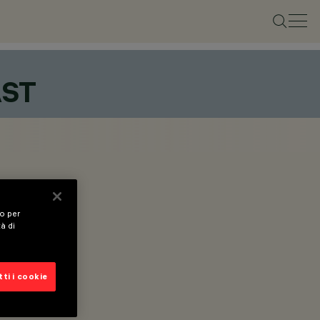
AST
vo per
tà di
ti i cookie