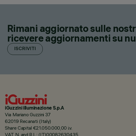
Rimani aggiornato sulle nostre
ricevere aggiornamenti su nuov
ISCRIVITI
iGuzzini illuminazione S.p.A
Via Mariano Guzzini 37
62019 Recanati (Italy)
Share Capital €21.050.000,00 i.v.
VAT N. and R.I. : (IT)00082630435