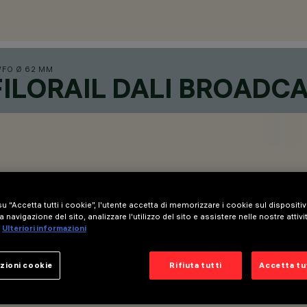
FO Ø 62 MM
ILORAIL DALI BROADC
u “Accetta tutti i cookie”, l'utente accetta di memorizzare i cookie sul dispositi
a navigazione del sito, analizzare l'utilizzo del sito e assistere nelle nostre attivi
Ulteriori informazioni
zioni cookie
Rifiuta tutti
Accetta tut
ll’adattatore.