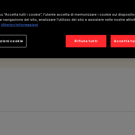
u “Accetta tutti i cookie”, l'utente accetta di memorizzare i cookie sul dispositi
a navigazione del sito, analizzare l'utilizzo del sito e assistere nelle nostre attivi
Ulteriori informazioni
zioni cookie
Rifiuta tutti
Accetta tut