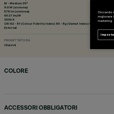
M - Medium 25°
9.6 W (sistema)
578 lm (sistema)
Cliccando s
60.21 lm/W
migliorare l
3500 K
marketing.
CRI
92
- Rf (Colour Fidelity Index) 90 - Rg (Gamut Index) 98
External
Imposta
PROGETTATO DA
iGuzzini
COLORE
ACCESSORI OBBLIGATORI