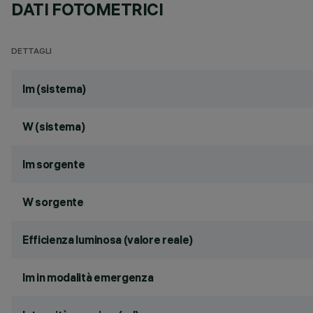
DATI FOTOMETRICI
DETTAGLI
lm (sistema)
W (sistema)
lm sorgente
W sorgente
Efficienza luminosa (valore reale)
lm in modalità emergenza