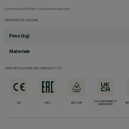
Conforme alla EN60598-1 e alle normative pertinenti.
PROPRIETÀ FISICHE
Peso (kg)
Materiale
CERTIFICAZIONI DEL PRODOTTO
UK CONFORMITY
CE
EAC
RETILAP
BI
ASSESSED