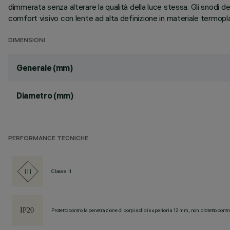
dimmerata senza alterare la qualità della luce stessa. Gli snodi de
comfort visivo con lente ad alta definizione in materiale termopl
DIMENSIONI
Generale (mm)
Diametro (mm)
PERFORMANCE TECNICHE
Classe III
Protetto contro la penetrazione di corpi solidi superiori a 12 mm, non protetto contr