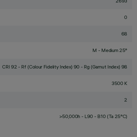
2693
0
68
M - Medium 25°
CRI
92
- Rf (Colour Fidelity Index) 90 - Rg (Gamut Index) 98
3500 K
2
>50,000h - L90 - B10 (Ta 25°C)