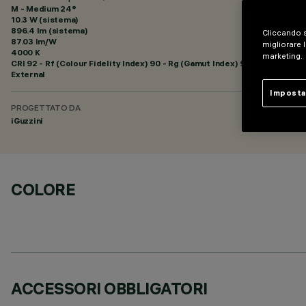
M - Medium 24°
10.3 W (sistema)
896.4 lm (sistema)
Cliccando s
87.03 lm/W
migliorare l
4000 K
marketing.
CRI
92
- Rf (Colour Fidelity Index) 90 - Rg (Gamut Index) 98
External
Imposta
PROGETTATO DA
iGuzzini
COLORE
ACCESSORI OBBLIGATORI