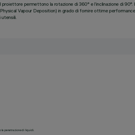
l proiettore permettono la rotazione di 360° e l’inclinazione di 90°.
.D (Physical Vapour Deposition) in grado di fornire ottime performanc
utensili.
o la penetrazione di liquidi.