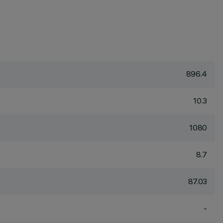
896.4
10.3
1080
8.7
87.03
-