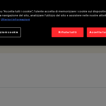
u “Accetta tutti i cookie”, l'utente accetta di memorizzare i cookie sul dispositi
a navigazione del sito, analizzare l'utilizzo del sito e assistere nelle nostre attivi
Ulteriori informazioni
zioni cookie
Rifiuta tutti
Accetta tut