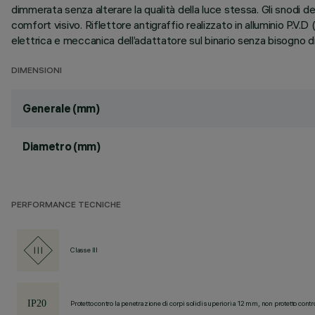
dimmerata senza alterare la qualità della luce stessa. Gli snodi de
comfort visivo. Riflettore antigraffio realizzato in alluminio P.V
elettrica e meccanica dell’adattatore sul binario senza bisogno di 
DIMENSIONI
Generale (mm)
Diametro (mm)
PERFORMANCE TECNICHE
Classe III
Protetto contro la penetrazione di corpi solidi superiori a 12 mm, non protetto contr