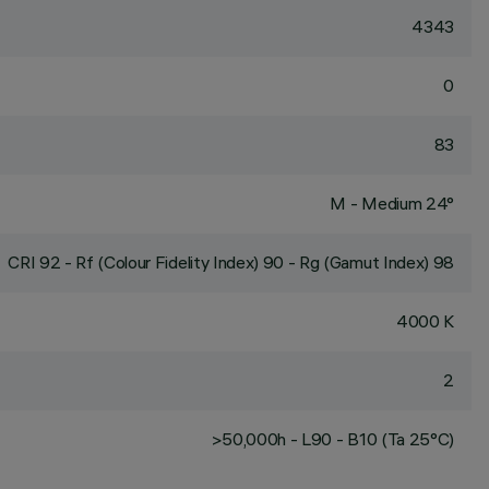
4343
0
83
M - Medium 24°
CRI
92
- Rf (Colour Fidelity Index) 90 - Rg (Gamut Index) 98
4000 K
2
>50,000h - L90 - B10 (Ta 25°C)