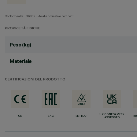
Conforme alla EN60598-1 e alle normative pertinenti.
PROPRIETÀ FISICHE
Peso (kg)
Materiale
CERTIFICAZIONI DEL PRODOTTO
UK CONFORMITY
CE
EAC
RETILAP
BI
ASSESSED