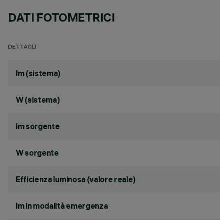
DATI FOTOMETRICI
DETTAGLI
lm (sistema)
W (sistema)
lm sorgente
W sorgente
Efficienza luminosa (valore reale)
lm in modalità emergenza