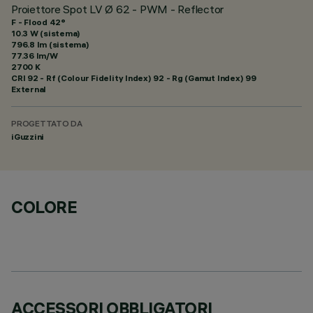
Proiettore Spot LV Ø 62 - PWM - Reflector
F - Flood 42°
10.3 W (sistema)
796.8 lm (sistema)
77.36 lm/W
2700 K
CRI
92
- Rf (Colour Fidelity Index) 92 - Rg (Gamut Index) 99
External
PROGETTATO DA
iGuzzini
COLORE
ACCESSORI OBBLIGATORI