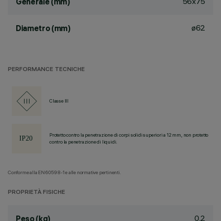
56x75
Generale (mm)
ø62
Diametro (mm)
PERFORMANCE TECNICHE
Classe III
Protetto contro la penetrazione di corpi solidi superiori a 12 mm, non protetto
contro la penetrazione di liquidi.
Conforme alla EN60598-1 e alle normative pertinenti.
PROPRIETÀ FISICHE
0.2
Peso (kg)