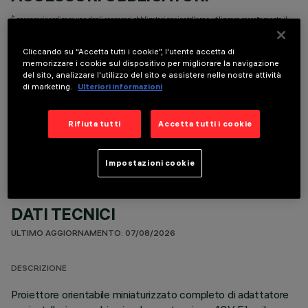
È necessario ordinare uno degli accessori obbligatori per installare e utilizzare correttamente il
prodotto:
Cliccando su “Accetta tutti i cookie”, l'utente accetta di
memorizzare i cookie sul dispositivo per migliorare la navigazione
del sito, analizzare l'utilizzo del sito e assistere nelle nostre attività
di marketing.
Ulteriori informazioni
COMPONENTI OPZIONALI
Rifiuta tutti
Accetta tutti i cookie
Impostazioni cookie
DATI TECNICI
ULTIMO AGGIORNAMENTO: 07/08/2026
DESCRIZIONE
Proiettore orientabile miniaturizzato completo di adattatore