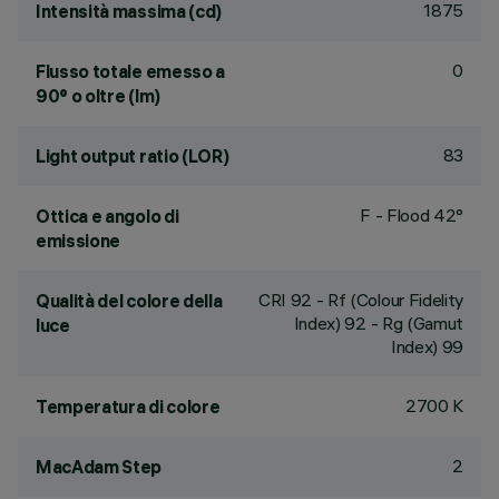
1875
Intensità massima (cd)
0
Flusso totale emesso a
90° o oltre (lm)
83
Light output ratio (LOR)
F - Flood 42°
Ottica e angolo di
emissione
CRI
92
- Rf (Colour Fidelity
Qualità del colore della
Index) 92 - Rg (Gamut
luce
Index) 99
2700 K
Temperatura di colore
2
MacAdam Step