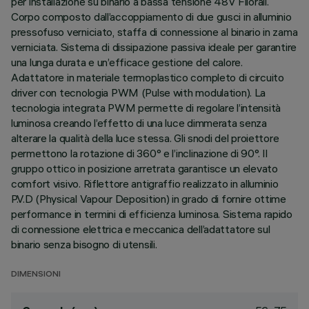
per installazione su binario a bassa tensione 48V Filorail.
Corpo composto dall’accoppiamento di due gusci in alluminio
pressofuso verniciato, staffa di connessione al binario in zama
verniciata. Sistema di dissipazione passiva ideale per garantire
una lunga durata e un’efficace gestione del calore.
Adattatore in materiale termoplastico completo di circuito
driver con tecnologia PWM (Pulse with modulation). La
tecnologia integrata PWM permette di regolare l’intensità
luminosa creando l’effetto di una luce dimmerata senza
alterare la qualità della luce stessa. Gli snodi del proiettore
permettono la rotazione di 360° e l’inclinazione di 90°. Il
gruppo ottico in posizione arretrata garantisce un elevato
comfort visivo. Riflettore antigraffio realizzato in alluminio
P.V.D (Physical Vapour Deposition) in grado di fornire ottime
performance in termini di efficienza luminosa. Sistema rapido
di connessione elettrica e meccanica dell’adattatore sul
binario senza bisogno di utensili.
DIMENSIONI