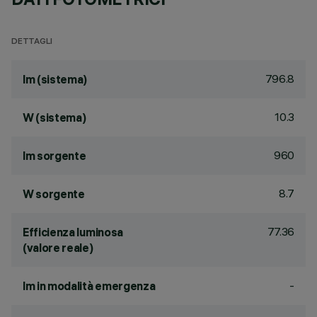
DETTAGLI
796.8
lm (sistema)
10.3
W (sistema)
960
lm sorgente
8.7
W sorgente
77.36
Efficienza luminosa
(valore reale)
-
lm in modalità emergenza