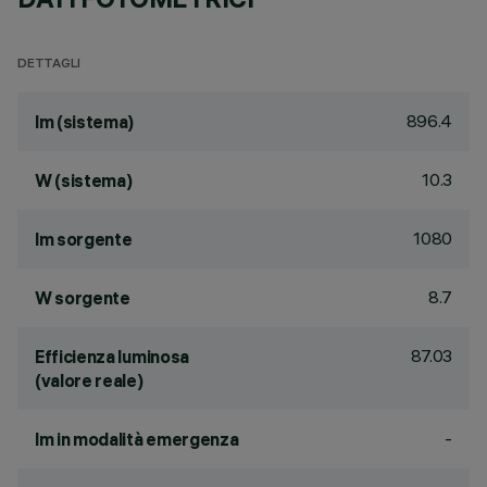
DETTAGLI
896.4
lm (sistema)
10.3
W (sistema)
1080
lm sorgente
8.7
W sorgente
87.03
Efficienza luminosa
(valore reale)
-
lm in modalità emergenza