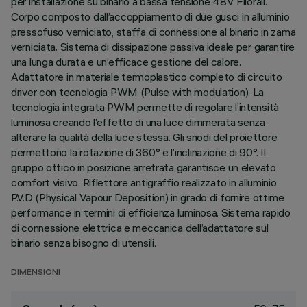
per installazione su binario a bassa tensione 48V Filorail.
Corpo composto dall’accoppiamento di due gusci in alluminio
pressofuso verniciato, staffa di connessione al binario in zama
verniciata. Sistema di dissipazione passiva ideale per garantire
una lunga durata e un’efficace gestione del calore.
Adattatore in materiale termoplastico completo di circuito
driver con tecnologia PWM (Pulse with modulation). La
tecnologia integrata PWM permette di regolare l’intensità
luminosa creando l’effetto di una luce dimmerata senza
alterare la qualità della luce stessa. Gli snodi del proiettore
permettono la rotazione di 360° e l’inclinazione di 90°. Il
gruppo ottico in posizione arretrata garantisce un elevato
comfort visivo. Riflettore antigraffio realizzato in alluminio
P.V.D (Physical Vapour Deposition) in grado di fornire ottime
performance in termini di efficienza luminosa. Sistema rapido
di connessione elettrica e meccanica dell’adattatore sul
binario senza bisogno di utensili.
DIMENSIONI