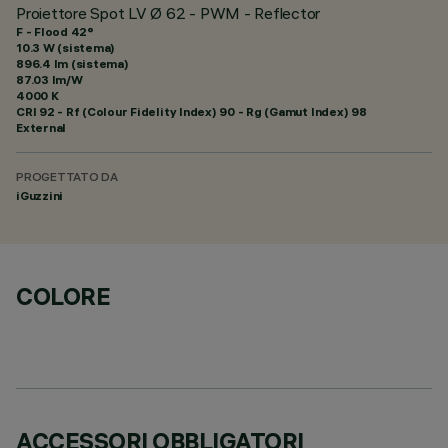
Proiettore Spot LV Ø 62 - PWM - Reflector
F - Flood 42°
10.3 W (sistema)
896.4 lm (sistema)
87.03 lm/W
4000 K
CRI
92
- Rf (Colour Fidelity Index) 90 - Rg (Gamut Index) 98
External
PROGETTATO DA
iGuzzini
COLORE
ACCESSORI OBBLIGATORI