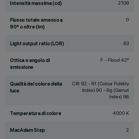
2109
Intensità massima (cd)
0
Flusso totale emesso a
90° o oltre (lm)
83
Light output ratio (LOR)
F - Flood 42°
Ottica e angolo di
emissione
CRI
92
- Rf (Colour Fidelity
Qualità del colore della
Index) 90 - Rg (Gamut
luce
Index) 98
4000 K
Temperatura di colore
2
MacAdam Step