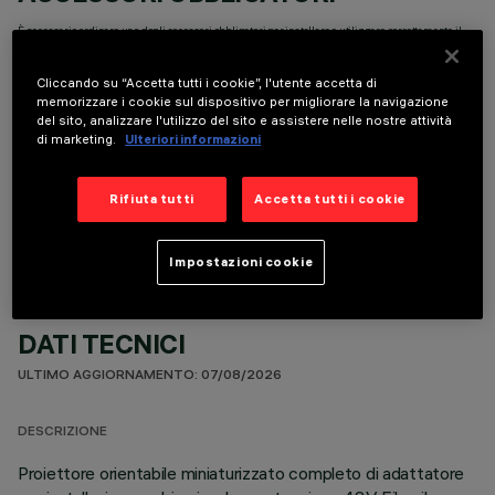
È necessario ordinare uno degli accessori obbligatori per installare e utilizzare correttamente il
prodotto:
Cliccando su “Accetta tutti i cookie”, l'utente accetta di
memorizzare i cookie sul dispositivo per migliorare la navigazione
del sito, analizzare l'utilizzo del sito e assistere nelle nostre attività
di marketing.
Ulteriori informazioni
COMPONENTI OPZIONALI
Rifiuta tutti
Accetta tutti i cookie
Impostazioni cookie
DATI TECNICI
ULTIMO AGGIORNAMENTO: 07/08/2026
DESCRIZIONE
Proiettore orientabile miniaturizzato completo di adattatore