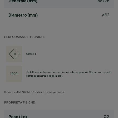
56x75
Generale (mm)
ø62
Diametro (mm)
PERFORMANCE TECNICHE
Classe III
Protetto contro la penetrazione di corpi solidi superiori a 12 mm, non protetto
contro la penetrazione di liquidi.
Conforme alla EN60598-1 e alle normative pertinenti.
PROPRIETÀ FISICHE
0.2
Peso (kg)