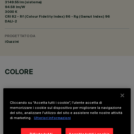
3149.55 lm (sistema)
94.58 lm/W
3000 K
CRI
82
- Rf (Colour Fidelity Index) 86 - Rg (Gamut Index) 96
DALI-2
PROGETTATO DA
iGuzzini
COLORE
Cliccando su “Accetta tutti i cookie”, l'utente accetta di
memorizzare i cookie sul dispositivo per migliorare la navigazione
DATI TECNICI
del sito, analizzare l'utilizzo del sito e assistere nelle nostre attività
di marketing.
Ulteriori informazioni
ULTIMO AGGIORNAMENTO: 06/08/2026