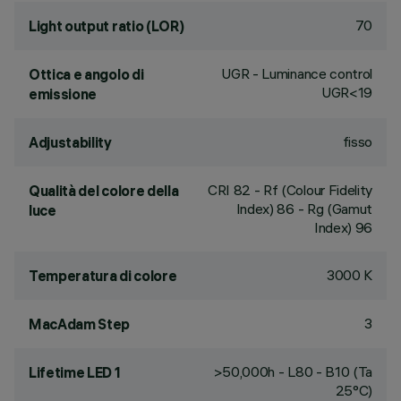
70
Light output ratio (LOR)
UGR - Luminance control
Ottica e angolo di
UGR<19
emissione
fisso
Adjustability
CRI
82
- Rf (Colour Fidelity
Qualità del colore della
Index) 86 - Rg (Gamut
luce
Index) 96
3000 K
Temperatura di colore
3
MacAdam Step
>50,000h - L80 - B10 (Ta
Lifetime LED 1
25°C)