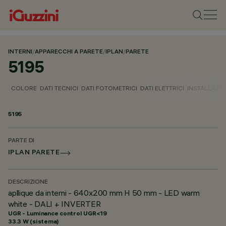
INTERNI
/
APPARECCHI A PARETE
/
IPLAN
/
PARETE
5195
COLORE
DATI TECNICI
DATI FOTOMETRICI
DATI ELETTRICI
INSTALLAZI
5195
PARTE DI
IPLAN PARETE
DESCRIZIONE
apllique da interni - 640x200 mm H 50 mm - LED warm
white - DALI + INVERTER
UGR - Luminance control UGR<19
33.3 W (sistema)