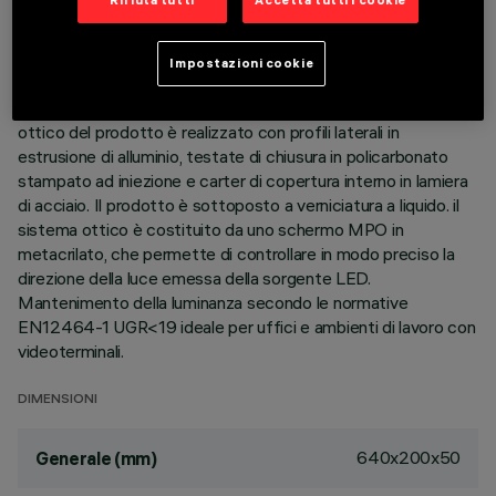
Rifiuta tutti
Accetta tutti i cookie
DESCRIZIONE
Applique da interni ad emissione diretta/indiretta finalizzato
Impostazioni cookie
all’impiego di sorgente LED warm white (3000K). Ripartizione
del flusso luminoso 44% down light, 56% uplight.Il vano
ottico del prodotto è realizzato con profili laterali in
estrusione di alluminio, testate di chiusura in policarbonato
stampato ad iniezione e carter di copertura interno in lamiera
di acciaio. Il prodotto è sottoposto a verniciatura a liquido. il
sistema ottico è costituito da uno schermo MPO in
metacrilato, che permette di controllare in modo preciso la
direzione della luce emessa della sorgente LED.
Mantenimento della luminanza secondo le normative
EN12464-1 UGR<19 ideale per uffici e ambienti di lavoro con
videoterminali.
DIMENSIONI
640x200x50
Generale (mm)