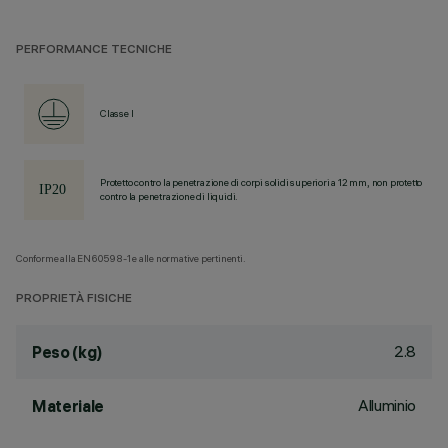
PERFORMANCE TECNICHE
Classe I
Protetto contro la penetrazione di corpi solidi superiori a 12 mm, non protetto
contro la penetrazione di liquidi.
Conforme alla EN60598-1 e alle normative pertinenti.
PROPRIETÀ FISICHE
2.8
Peso (kg)
Alluminio
Materiale