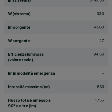
3149.55
lm (sistema)
33.3
W (sistema)
4500
lm sorgente
27
W sorgente
94.58
Efficienza luminosa
(valore reale)
-
lm in modalità emergenza
883
Intensità massima (cd)
1755
Flusso totale emesso a
90° o oltre (lm)