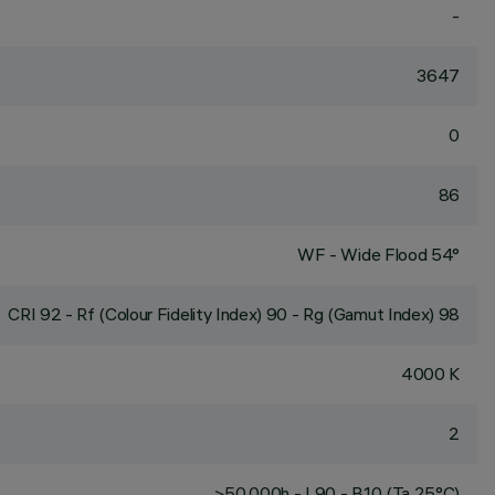
-
3647
0
86
WF - Wide Flood 54°
CRI
92
- Rf (Colour Fidelity Index) 90 - Rg (Gamut Index) 98
4000 K
2
>50,000h - L90 - B10 (Ta 25°C)