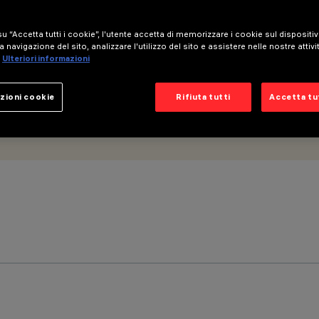
u “Accetta tutti i cookie”, l'utente accetta di memorizzare i cookie sul dispositi
a navigazione del sito, analizzare l'utilizzo del sito e assistere nelle nostre attivi
Ulteriori informazioni
zioni cookie
Rifiuta tutti
Accetta tut