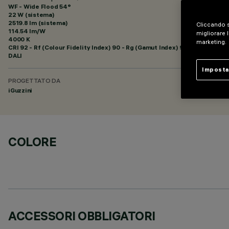
WF - Wide Flood 54°
22 W (sistema)
2519.8 lm (sistema)
Cliccando s
114.54 lm/W
migliorare l
4000 K
marketing.
CRI
92
- Rf (Colour Fidelity Index) 90 - Rg (Gamut Index) 98
DALI
Imposta
PROGETTATO DA
iGuzzini
COLORE
ACCESSORI OBBLIGATORI