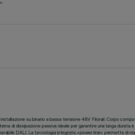
to:
 installazione su binario a bassa tensione 48V Filorail. Corpo compo
istema di dissipazione passiva ideale per garantire una lunga durata e
erabile DALI. La tecnologia integrata «power line» permette di rego