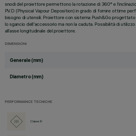
snodi del proiettore permettono la rotazione di 360° e l’inclinazio
P.V.D (Physical Vapour Deposition) in grado di fornire ottime per
bisogno di utensili. Proiettore con sistema Push&Go progettato
lo sgancio dell'accessorio ma non la caduta. Possibilità di utilizz
all’asse longitudinale del proiettore.
DIMENSIONI
Generale (mm)
Diametro (mm)
PERFORMANCE TECNICHE
Classe III