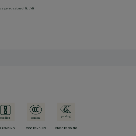
o la penetrazione di liquidi.
S PENDING
CCC PENDING
ENEC PENDING