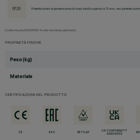
Protetto contro la penetrazione di corpi solidi superiori a 12 mm, non protetto contr
Conforme alla EN60598-1 e alle normative pertinenti.
PROPRIETÀ FISICHE
Peso (kg)
Materiale
CERTIFICAZIONI DEL PRODOTTO
UK CONFORMITY
CE
EAC
RETILAP
BI
ASSESSED