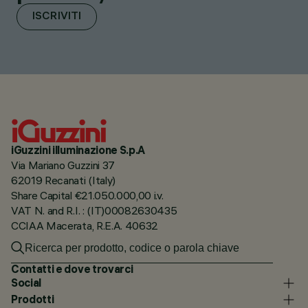
ISCRIVITI
iGuzzini illuminazione S.p.A
Via Mariano Guzzini 37
62019 Recanati (Italy)
Share Capital €21.050.000,00 i.v.
VAT N. and R.I. : (IT)00082630435
CCIAA Macerata, R.E.A. 40632
Contatti e dove trovarci
Social
Prodotti