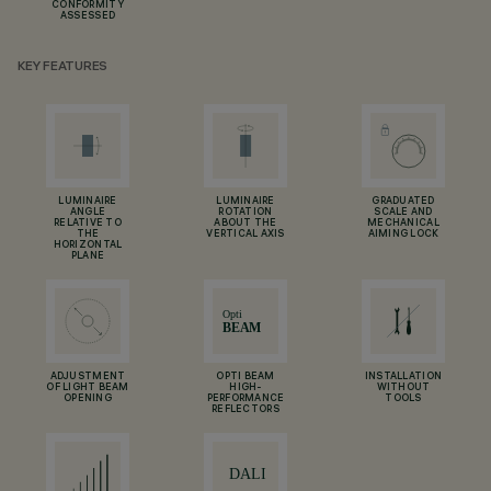
CONFORMITY
ASSESSED
KEY FEATURES
LUMINAIRE
LUMINAIRE
GRADUATED
ANGLE
ROTATION
SCALE AND
RELATIVE TO
ABOUT THE
MECHANICAL
THE
VERTICAL AXIS
AIMING LOCK
HORIZONTAL
PLANE
ADJUSTMENT
OPTI BEAM
INSTALLATION
OF LIGHT BEAM
HIGH-
WITHOUT
OPENING
PERFORMANCE
TOOLS
REFLECTORS