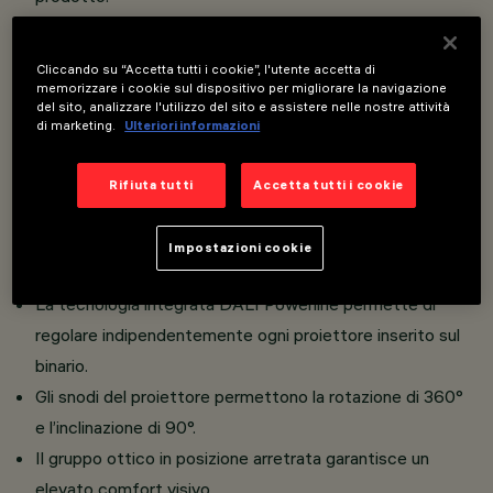
Connessione dell’adattatore a binario senza bisogno di
utensili.
Cliccando su “Accetta tutti i cookie”, l'utente accetta di
LED CoB a elevato indice di resa cromatica.
memorizzare i cookie sul dispositivo per migliorare la navigazione
del sito, analizzare l'utilizzo del sito e assistere nelle nostre attività
Proiettore orientabile miniaturizzato completo di
di marketing.
Ulteriori informazioni
adattatore per installazione su binario a bassa tensione
48V Filorail.
Rifiuta tutti
Accetta tutti i cookie
Corpo composto dall’accoppiamento di due gusci in
alluminio pressofuso verniciato, staffa di connessione al
Impostazioni cookie
binario in zama verniciata.
La tecnologia integrata DALI Powerline permette di
regolare indipendentemente ogni proiettore inserito sul
binario.
Gli snodi del proiettore permettono la rotazione di 360°
e l’inclinazione di 90°.
Il gruppo ottico in posizione arretrata garantisce un
elevato comfort visivo.