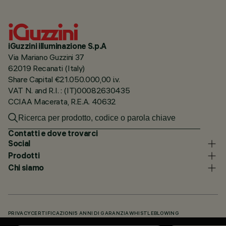
iGuzzini illuminazione S.p.A
Via Mariano Guzzini 37
62019 Recanati (Italy)
Share Capital €21.050.000,00 i.v.
VAT N. and R.I. : (IT)00082630435
CCIAA Macerata, R.E.A. 40632
Contatti e dove trovarci
Social
Prodotti
Chi siamo
PRIVACY
CERTIFICAZIONI
5 ANNI DI GARANZIA
WHISTLEBLOWING
COOKIE POLICY
DICHIARAZIONE DI ACCESSIBILITÀ
I NOSTRI CODICI