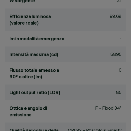
21
W sorgente
99.68
Efficienza luminosa
(valore reale)
-
lm in modalità emergenza
5895
Intensità massima (cd)
0
Flusso totale emesso a
90° o oltre (lm)
85
Light output ratio (LOR)
F - Flood 34°
Ottica e angolo di
emissione
CRI
92
- Rf (Colour Fidelity
Qualità del colore della