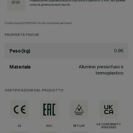
Protetto contro la penetrazione di corpi solidi superiori a 12 mm, non protetto
contro la penetrazione di liquidi.
Conforme alla EN60598-1 e alle normative pertinenti.
PROPRIETÀ FISICHE
0.95
Peso (kg)
Alluminio pressofuso e
Materiale
termoplastico
CERTIFICAZIONI DEL PRODOTTO
UK CONFORMITY
CE
EAC
RETILAP
ASSESSED