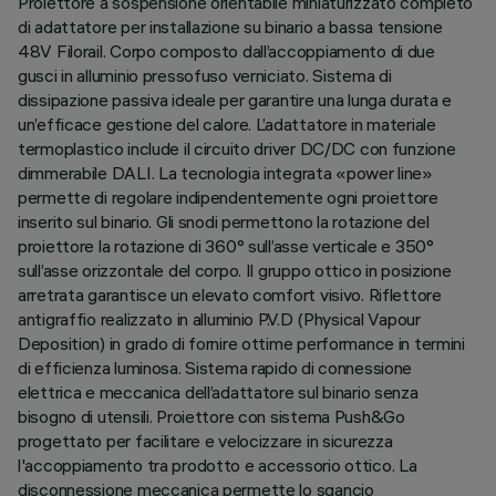
Proiettore a sospensione orientabile miniaturizzato completo
di adattatore per installazione su binario a bassa tensione
48V Filorail. Corpo composto dall’accoppiamento di due
gusci in alluminio pressofuso verniciato. Sistema di
dissipazione passiva ideale per garantire una lunga durata e
un’efficace gestione del calore. L’adattatore in materiale
termoplastico include il circuito driver DC/DC con funzione
dimmerabile DALI. La tecnologia integrata «power line»
permette di regolare indipendentemente ogni proiettore
inserito sul binario. Gli snodi permettono la rotazione del
proiettore la rotazione di 360° sull’asse verticale e 350°
sull’asse orizzontale del corpo. Il gruppo ottico in posizione
arretrata garantisce un elevato comfort visivo. Riflettore
antigraffio realizzato in alluminio P.V.D (Physical Vapour
Deposition) in grado di fornire ottime performance in termini
di efficienza luminosa. Sistema rapido di connessione
elettrica e meccanica dell’adattatore sul binario senza
bisogno di utensili. Proiettore con sistema Push&Go
progettato per facilitare e velocizzare in sicurezza
l'accoppiamento tra prodotto e accessorio ottico. La
disconnessione meccanica permette lo sgancio