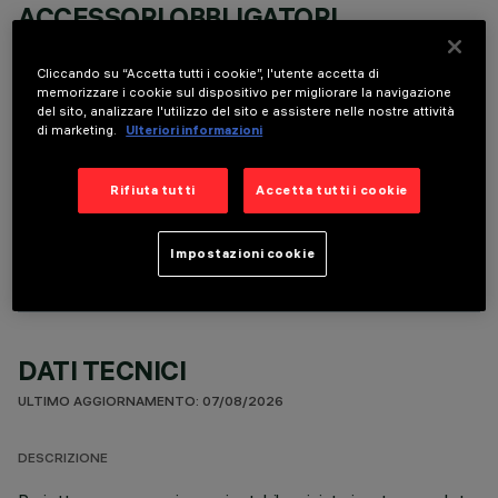
ACCESSORI OBBLIGATORI
È necessario ordinare uno degli accessori obbligatori per installare e utilizzare correttamente il
prodotto:
Cliccando su “Accetta tutti i cookie”, l'utente accetta di
memorizzare i cookie sul dispositivo per migliorare la navigazione
del sito, analizzare l'utilizzo del sito e assistere nelle nostre attività
di marketing.
Ulteriori informazioni
Rifiuta tutti
Accetta tutti i cookie
COMPONENTI OPZIONALI
Impostazioni cookie
DATI TECNICI
ULTIMO AGGIORNAMENTO: 07/08/2026
DESCRIZIONE