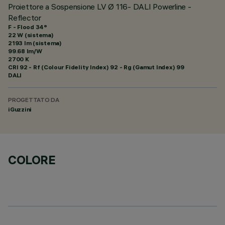
Proiettore a Sospensione LV Ø 116- DALI Powerline -
Reflector
F - Flood 34°
22 W (sistema)
2193 lm (sistema)
99.68 lm/W
2700 K
CRI
92
- Rf (Colour Fidelity Index) 92 - Rg (Gamut Index) 99
DALI
PROGETTATO DA
iGuzzini
COLORE