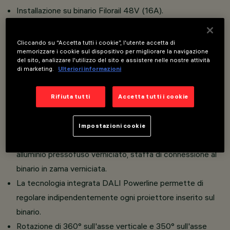
Installazione su binario Filorail 48V (16A).
Proiettori miniaturizzati con driver integrato nel corpo del
prodotto.
Cliccando su “Accetta tutti i cookie”, l'utente accetta di
memorizzare i cookie sul dispositivo per migliorare la navigazione
Connessione dell’adattatore a binario senza bisogno di
del sito, analizzare l'utilizzo del sito e assistere nelle nostre attività
utensili.
di marketing.
Ulteriori informazioni
LED CoB ad elevato indice di resa cromatica.
Proiettore orientabile miniaturizzato completo di
Rifiuta tutti
Accetta tutti i cookie
adattatore per installazione su binario a bassa tensione
48V Filorail.
Impostazioni cookie
Corpo composto dall’accoppiamento di due gusci in
alluminio pressofuso verniciato, staffa di connessione al
binario in zama verniciata.
La tecnologia integrata DALI Powerline permette di
regolare indipendentemente ogni proiettore inserito sul
binario.
Rotazione di 360° sull'asse verticale e 350° sull'asse