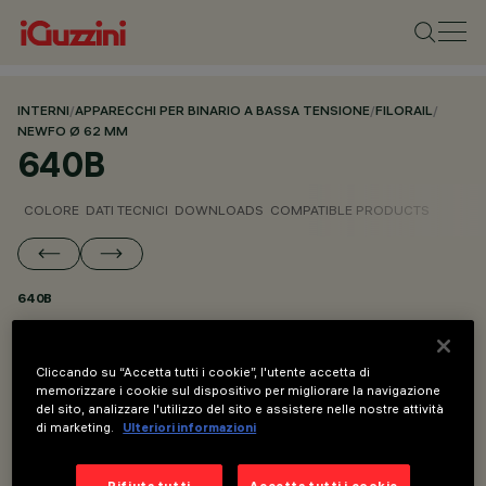
INTERNI
/
APPARECCHI PER BINARIO A BASSA TENSIONE
/
FILORAIL
/
NEWFO Ø 62 MM
640B
COLORE
DATI TECNICI
DOWNLOADS
COMPATIBLE PRODUCTS
640B
PARTE DI
Cliccando su “Accetta tutti i cookie”, l'utente accetta di
NEWFO Ø 62 MM PER FILORAIL DALI BROADCAST
memorizzare i cookie sul dispositivo per migliorare la navigazione
del sito, analizzare l'utilizzo del sito e assistere nelle nostre attività
NEWFO Ø 62 MM
di marketing.
Ulteriori informazioni
DESCRIZIONE
Rifiuta tutti
Accetta tutti i cookie