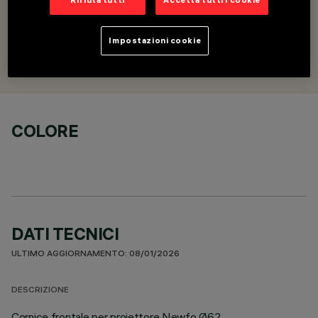
Cornice frontale - Ø62
Impostazioni cookie
PROGETTATO DA
iGuzzini
COLORE
DATI TECNICI
ULTIMO AGGIORNAMENTO: 08/01/2026
DESCRIZIONE
Cornice frontale per proiettore Newfo Ø62