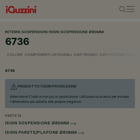
INTERNI
/
SOSPENSIONI
/
ISIGN
/
SOSPENSIONE Ø80MM
6736
COLORE
COMPONENTI OPZIONALI
DATI TECNICI
DATI FOTOMETRICI
D
6736
PRODOTTO FUORI PRODUZIONE
Attenzione! Codice non più in produzione. Utilizzare la ricerca per trovare
l'alternativa più adatta alle proprie esigenze.
PARTE DI
ISIGN SOSPENSIONE Ø80MM
ISIGN PARETE/PLAFONE Ø80MM