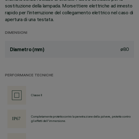
sostituzione della lampada. Morsettiere elettriche ad innesto
rapido per l'interruzione del collegamento elettrico nel caso di
apertura di una testata.
DIMENSIONI
ø80
Diametro (mm)
PERFORMANCE TECNICHE
Classe II
Completamente protetto contro la penetrazione della polvere, protetto contro
gli effetti dell'immersione.