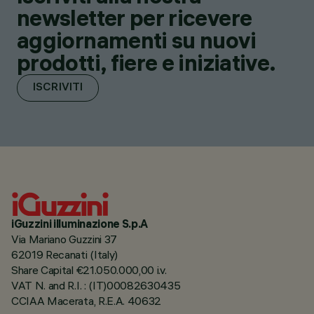
newsletter per ricevere
aggiornamenti su nuovi
prodotti, fiere e iniziative.
ISCRIVITI
iGuzzini illuminazione S.p.A
Via Mariano Guzzini 37
62019 Recanati (Italy)
Share Capital €21.050.000,00 i.v.
VAT N. and R.I. : (IT)00082630435
CCIAA Macerata, R.E.A. 40632