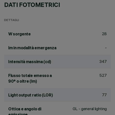
DATI FOTOMETRICI
DETTAGLI
28
W sorgente
-
lm in modalità emergenza
347
Intensità massima (cd)
527
Flusso totale emesso a
90° o oltre (lm)
77
Light output ratio (LOR)
GL - general lighting
Ottica e angolo di
emissione