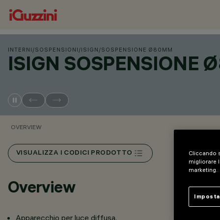
INTERNI
/
SOSPENSIONI
/
ISIGN
/
SOSPENSIONE Ø80MM
ISIGN SOSPENSIONE
OVERVIEW
VISUALIZZA I CODICI PRODOTTO
Cliccando s
migliorare l
marketing.
Overview
Imposta
Apparecchio per luce diffusa.