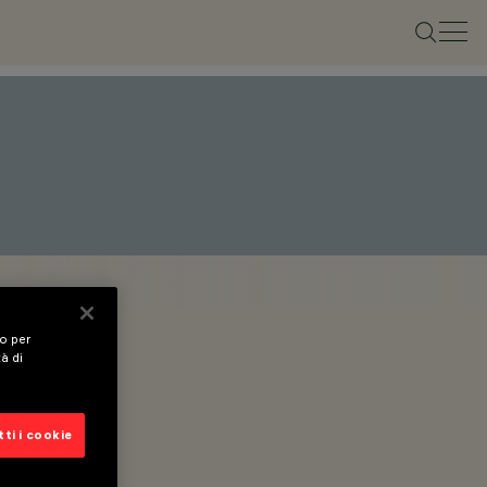
vo per
tà di
ti i cookie