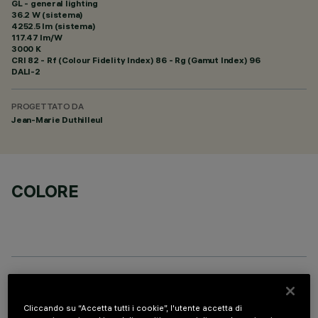
GL - general lighting
36.2 W (sistema)
4252.5 lm (sistema)
117.47 lm/W
3000 K
CRI
82
- Rf (Colour Fidelity Index) 86 - Rg (Gamut Index) 96
DALI-2
PROGETTATO DA
Jean-Marie Duthilleul
COLORE
COMPONENTI OPZIONALI
Cliccando su “Accetta tutti i cookie”, l'utente accetta di