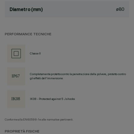
ø80
Diametro (mm)
PERFORMANCE TECNICHE
Classe II
Completamente protetto contro la penetrazione della polvere, protetto contro
gli effetti dell'immersione.
IK08 - Protected against 5 J shocks
Conforme alla EN60598-1 e alle normative pertinenti.
PROPRIETÀ FISICHE