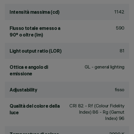
1142
Intensità massima (cd)
590
Flusso totale emesso a
90° o oltre (lm)
81
Light output ratio (LOR)
GL - general lighting
Ottica e angolo di
emissione
fisso
Adjustability
CRI
82
- Rf (Colour Fidelity
Qualità del colore della
Index) 86 - Rg (Gamut
luce
Index) 96