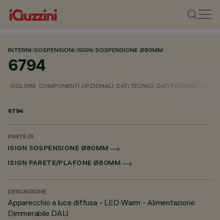
INTERNI
/
SOSPENSIONI
/
ISIGN
/
SOSPENSIONE Ø80MM
6794
COLORE
COMPONENTI OPZIONALI
DATI TECNICI
DATI FOTOMETRICI
D
6794
PARTE DI
ISIGN SOSPENSIONE Ø80MM
ISIGN PARETE/PLAFONE Ø80MM
DESCRIZIONE
Apparecchio a luce diffusa - LED Warm - Alimentazione
Dimmerabile DALI