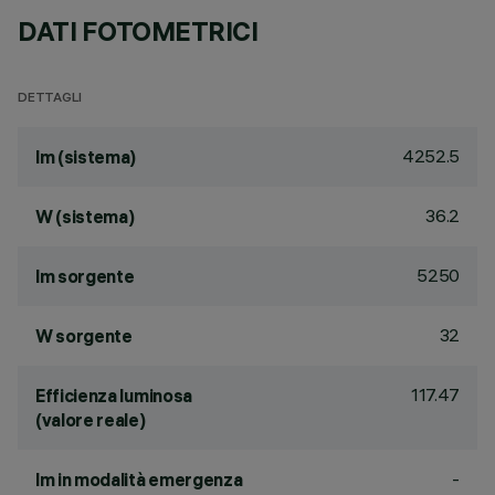
DATI FOTOMETRICI
DETTAGLI
4252.5
lm (sistema)
36.2
W (sistema)
5250
lm sorgente
32
W sorgente
117.47
Efficienza luminosa
(valore reale)
-
lm in modalità emergenza