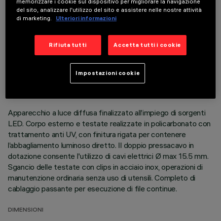
memorizzare i cookie sul dispositivo per migliorare la navigazione
del sito, analizzare l'utilizzo del sito e assistere nelle nostre attività
di marketing.
Ulteriori informazioni
Rifiuta tutti
Accetta tutti i cookie
DATI TECNICI
ULTIMO AGGIORNAMENTO: 06/08/2026
Impostazioni cookie
DESCRIZIONE
Apparecchio a luce diffusa finalizzato all’impiego di sorgenti
LED. Corpo esterno e testate realizzate in policarbonato con
trattamento anti UV, con finitura rigata per contenere
l’abbagliamento luminoso diretto. Il doppio pressacavo in
dotazione consente l'utilizzo di cavi elettrici Ø max 15.5 mm.
Sgancio delle testate con clips in acciaio inox, operazioni di
manutenzione ordinaria senza uso di utensili. Completo di
cablaggio passante per esecuzione di file continue.
DIMENSIONI