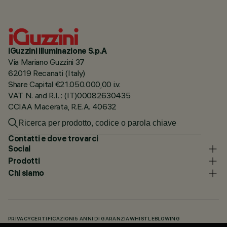
iGuzzini illuminazione S.p.A
Via Mariano Guzzini 37
62019 Recanati (Italy)
Share Capital €21.050.000,00 i.v.
VAT N. and R.I. : (IT)00082630435
CCIAA Macerata, R.E.A. 40632
Contatti e dove trovarci
Social
Prodotti
Chi siamo
PRIVACY
CERTIFICAZIONI
5 ANNI DI GARANZIA
WHISTLEBLOWING