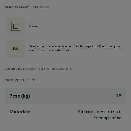
PERFORMANCE TECNICHE
Classe II
Protetto contro la penetrazione di corpi solidi superiori a 12 mm, non protetto
contro la penetrazione di liquidi.
Conforme alla EN60598-1 e alle normative pertinenti.
PROPRIETÀ FISICHE
0.8
Peso (kg)
Alluminio pressofuso e
Materiale
termoplastico