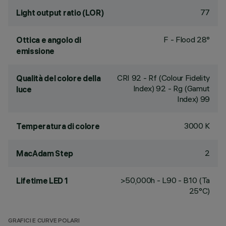
77
Light output ratio (LOR)
F - Flood 28°
Ottica e angolo di
emissione
CRI
92
- Rf (Colour Fidelity
Qualità del colore della
Index) 92 - Rg (Gamut
luce
Index) 99
3000 K
Temperatura di colore
2
MacAdam Step
>50,000h - L90 - B10 (Ta
Lifetime LED 1
25°C)
GRAFICI E CURVE POLARI