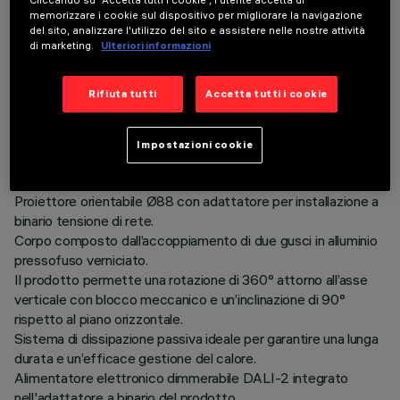
Cliccando su “Accetta tutti i cookie”, l'utente accetta di
memorizzare i cookie sul dispositivo per migliorare la navigazione
del sito, analizzare l'utilizzo del sito e assistere nelle nostre attività
di marketing.
Ulteriori informazioni
DATI TECNICI
Rifiuta tutti
Accetta tutti i cookie
ULTIMO AGGIORNAMENTO: 06/08/2026
Impostazioni cookie
DESCRIZIONE
Proiettore orientabile Ø88 con adattatore per installazione a
binario tensione di rete.
Corpo composto dall’accoppiamento di due gusci in alluminio
pressofuso verniciato.
Il prodotto permette una rotazione di 360° attorno all’asse
verticale con blocco meccanico e un’inclinazione di 90°
rispetto al piano orizzontale.
Sistema di dissipazione passiva ideale per garantire una lunga
durata e un’efficace gestione del calore.
Alimentatore elettronico dimmerabile DALI-2 integrato
nell'adattatore a binario del prodotto.