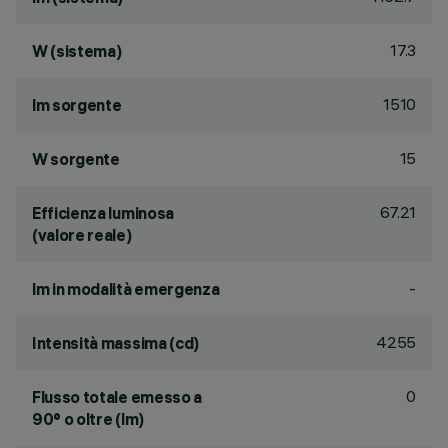
17.3
W (sistema)
1510
lm sorgente
15
W sorgente
67.21
Efficienza luminosa
(valore reale)
-
lm in modalità emergenza
4255
Intensità massima (cd)
0
Flusso totale emesso a
90° o oltre (lm)