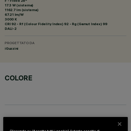
F - Flood 28°
17.3 W (sistema)
1162.7 lm (sistema)
67.21 lm/W
3000 K
CRI
92
- Rf (Colour Fidelity Index) 92 - Rg (Gamut Index) 99
DALI-2
PROGETTATO DA
iGuzzini
COLORE
COMPONENTI OPZIONALI