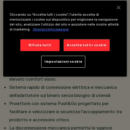
Installazione su binario tensione di rete (230V).
Proiettori miniaturizzati con driver integrato
Cliccando su “Accetta tutti i cookie”, l'utente accetta di
memorizzare i cookie sul dispositivo per migliorare la navigazione
nell’adattatore intrack. LED CoB a elevato indice di resa
del sito, analizzare l'utilizzo del sito e assistere nelle nostre attività
di marketing.
Ulteriori informazioni
cromatica.
Corpo composto dall’accoppiamento di due gusci in
Rifiuta tutti
Accetta tutti i cookie
alluminio pressofuso verniciato.
Gli snodi del proiettore permettono la rotazione di 360°
Impostazioni cookie
e l’inclinazione di 90°.
Il gruppo ottico in posizione arretrata garantisce un
elevato comfort visivo.
Sistema rapido di connessione elettrica e meccanica
dell’adattatore sul binario senza bisogno di utensili.
Proiettore con sistema Push&Go progettato per
facilitare e velocizzare in sicurezza l'accoppiamento tra
prodotto e accessorio ottico.
La disconnessione meccanica permette lo sgancio