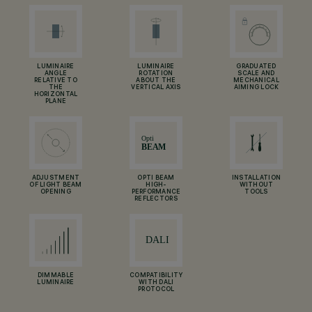
LUMINAIRE
LUMINAIRE
GRADUATED
ANGLE
ROTATION
SCALE AND
RELATIVE TO
ABOUT THE
MECHANICAL
THE
VERTICAL AXIS
AIMING LOCK
HORIZONTAL
PLANE
ADJUSTMENT
OPTI BEAM
INSTALLATION
OF LIGHT BEAM
HIGH-
WITHOUT
OPENING
PERFORMANCE
TOOLS
REFLECTORS
DIMMABLE
COMPATIBILITY
LUMINAIRE
WITH DALI
PROTOCOL